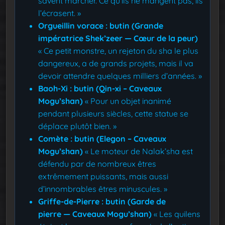
savent marcher. Ce qu’ils ne mangent pas, ils
l’écrasent. »
Orgueillin vorace : butin (Grande
impératrice Shek’zeer — Cœur de la peur)
« Ce petit monstre, un rejeton du sha le plus
dangereux, a de grands projets, mais il va
devoir attendre quelques milliers d’années. »
Baoh-Xi : butin (Qin-xi – Caveaux
Mogu’shan)
« Pour un objet inanimé
pendant plusieurs siècles, cette statue se
déplace plutôt bien. »
Comète : butin (Elegon – Caveaux
Mogu’shan)
« Le moteur de Nalak’sha est
défendu par de nombreux êtres
extrêmement puissants, mais aussi
d’innombrables êtres minuscules. »
Griffe-de-Pierre : butin (Garde de
pierre — Caveaux Mogu’shan)
« Les quilens