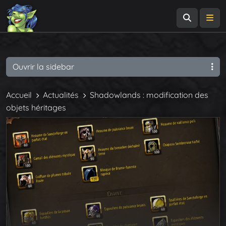
Recherch
Me
Ouvrir la sidebar
Accueil
Actualités
Shadowlands : modification des
objets héritages