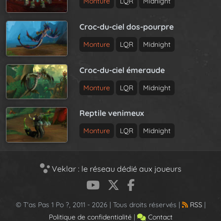
Monture
LQR
Midnight
Croc-du-ciel dos-pourpre
Monture
LQR
Midnight
Croc-du-ciel émeraude
Monture
LQR
Midnight
Reptile venimeux
Monture
LQR
Midnight
Veklar : le réseau dédié aux joueurs
© T'as Pas 1 Po ?, 2011 - 2026 | Tous droits réservés |
RSS
|
Politique de confidentialité
|
Contact