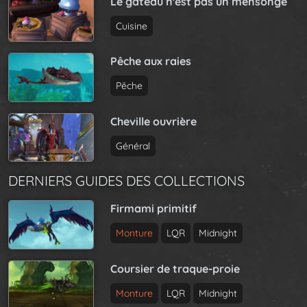
Le gâteau n'est pas un mensonge
Cuisine
Pêche aux raies
Pêche
Cheville ouvrière
Général
DERNIERS GUIDES DES COLLECTIONS
Firmami primitif
Monture
LQR
Midnight
Coursier de traque-proie
Monture
LQR
Midnight