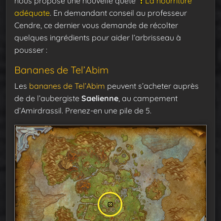
nous propose une nouvelle quête
La nourriture
adéquate
. En demandant conseil au professeur
Cendre, ce dernier vous demande de récolter
quelques ingrédients pour aider l’arbrisseau à
pousser :
Bananes de Tel’Abim
Les
bananes de Tel’Abim
peuvent s’acheter auprès
de de l’aubergiste
Saelienne
, au campement
d’Amirdrassil. Prenez-en une pile de 5.