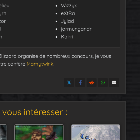
elieu
Wizzyx
yrh
eXtRa
zor
Jylad
l
jormungandr
n
Kairri
Blizzard organise de nombreux concours, je vous
otre confère
Mamytwink
.
vous intéresser :