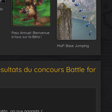
la
Pass Annuel: Bienvenue
à tous sur la Bêta !
MoP: Base Jumping
sultats du concours Battle for
 bêta , gg aux gagants :(