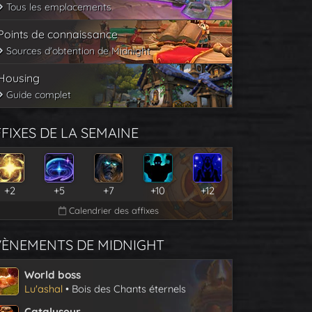
Tous les emplacements
Points de connaissance
Sources d'obtention de Midnight
Housing
Guide complet
FIXES DE LA SEMAINE
+2
+5
+7
+10
+12
Calendrier des affixes
VÈNEMENTS DE MIDNIGHT
World boss
Lu'ashal
• Bois des Chants éternels
Catalyseur