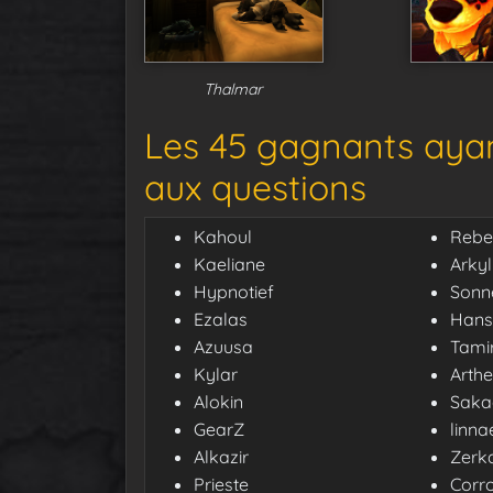
Thalmar
Les 45 gagnants aya
aux questions
Kahoul
Rebe
Kaeliane
Arkyl
Hypnotief
Sonn
Ezalas
Hans
Azuusa
Tami
Kylar
Arth
Alokin
Saka
GearZ
linna
Alkazir
Zerk
Prieste
Corr