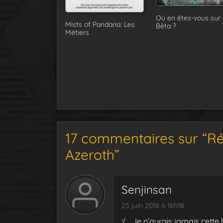
Où en êtes-vous sur 
Mists of Pandaria: Les
Bêta ?
Métiers
17 commentaires sur “Ré
Azeroth”
Senjinsan
25 juin 2018 à 16h18
:(… Je n’aurais jamais cette