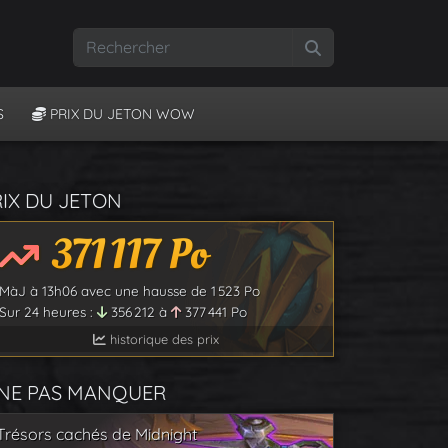
Rechercher
S
PRIX DU JETON WOW
RIX DU JETON
371 117
Po
MàJ à
13h06
avec une hausse de
1 523
Po
Sur 24 heures :
356 212
à
377 441
Po
historique des prix
 NE PAS MANQUER
Trésors cachés de Midnight