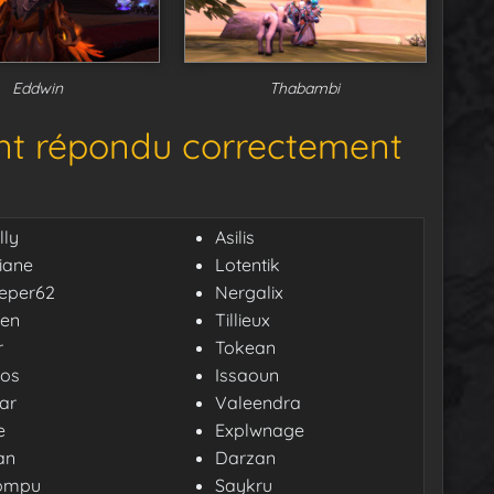
Eddwin
Thabambi
nt répondu correctement
lly
Asilis
iane
Lotentik
eper62
Nergalix
en
Tillieux
r
Tokean
eos
Issaoun
ar
Valeendra
e
Explwnage
an
Darzan
ompu
Saykru