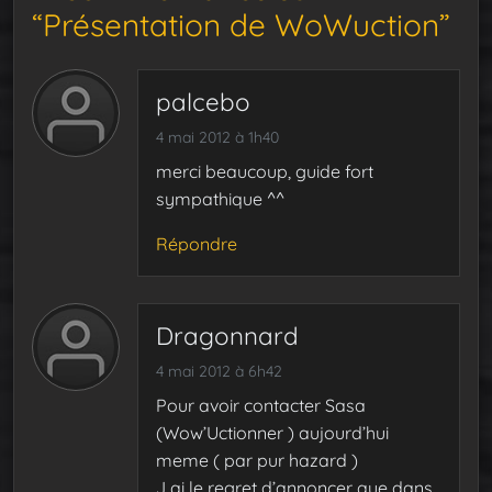
“Présentation de WoWuction”
palcebo
4 mai 2012 à 1h40
merci beaucoup, guide fort
sympathique ^^
Répondre
Dragonnard
4 mai 2012 à 6h42
Pour avoir contacter Sasa
(Wow’Uctionner ) aujourd’hui
meme ( par pur hazard )
J ai le regret d’annoncer que dans