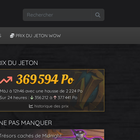
Rechercher
S
PRIX DU JETON WOW
RIX DU JETON
369 594
Po
MàJ à
12h46
avec une hausse de
2 224
Po
Sur 24 heures :
356 212
à
377 441
Po
historique des prix
 NE PAS MANQUER
Trésors cachés de Midnight