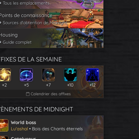
Tous les emplacements
Points de connaissance
Sources d'obtention de Midnight
Housing
Guide complet
FIXES DE LA SEMAINE
+2
+5
+7
+10
+12
Calendrier des affixes
VÈNEMENTS DE MIDNIGHT
World boss
Lu'ashal
• Bois des Chants éternels
Catalyseur