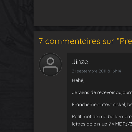
7 commentaires sur “Pre
Jinze
21 septembre 2011 à 16h14
Héhé,
Je viens de recevoir aujourd’
Franchement c’est nickel, be
Petit mot de ma belle-mère q
lettres de pin-up ? » MDR(/3