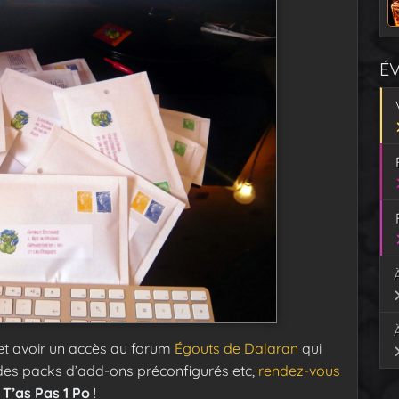
É
 et avoir un accès au forum
Égouts de Dalaran
qui
des packs d’add-ons préconfigurés etc,
rendez-vous
r
T’as Pas 1 Po
!