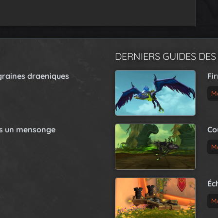
DERNIERS GUIDES DES
graines draeniques
Fi
M
as un mensonge
Co
M
Éc
M