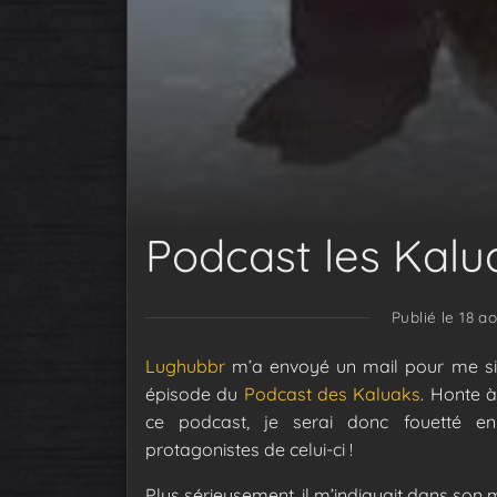
Podcast les Kalu
Publié le 18 a
Lughubbr
m’a envoyé un mail pour me sig
épisode du
Podcast des Kaluaks
. Honte à
ce podcast, je serai donc fouetté e
protagonistes de celui-ci !
Plus sérieusement, il m’indiquait dans son