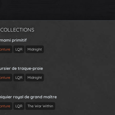
 COLLECTIONS
rmami primitif
onture
LQR
Midnight
ursier de traque-proie
onture
LQR
Midnight
hiquier royal de grand maître
onture
LQR
The War Within