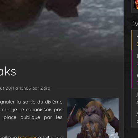
É
aks
oût 2011 à 15h05
par Zora
naler la sortie du dixième
 moi, je ne connaissais pas
n place publique par les
 mail que
Gorgher
avait parlé