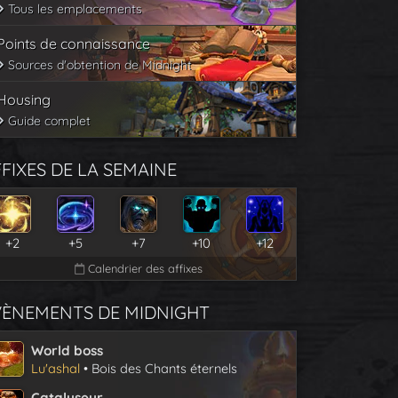
Tous les emplacements
Points de connaissance
Sources d'obtention de Midnight
Housing
Guide complet
FIXES DE LA SEMAINE
+2
+5
+7
+10
+12
Calendrier des affixes
VÈNEMENTS DE MIDNIGHT
World boss
Lu'ashal
• Bois des Chants éternels
Catalyseur