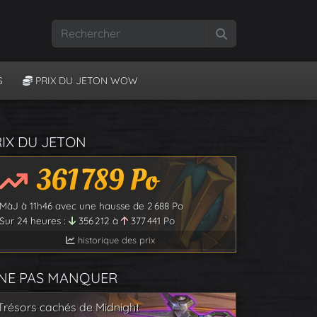
Rechercher
S
PRIX DU JETON WOW
RIX DU JETON
361 789
Po
MàJ à
11h46
avec une hausse de
2 688
Po
Sur 24 heures :
356 212
à
377 441
Po
historique des prix
 NE PAS MANQUER
Trésors cachés de Midnight