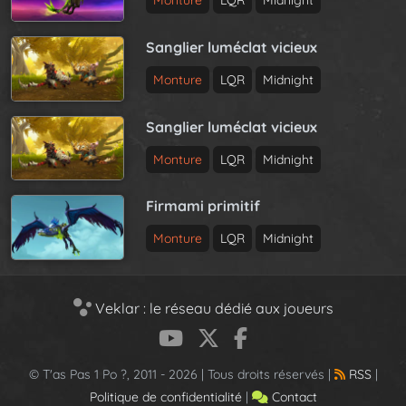
Monture
LQR
Midnight
Sanglier luméclat vicieux
Monture
LQR
Midnight
Sanglier luméclat vicieux
Monture
LQR
Midnight
Firmami primitif
Monture
LQR
Midnight
Veklar : le réseau dédié aux joueurs
© T'as Pas 1 Po ?, 2011 - 2026 | Tous droits réservés |
RSS
|
Politique de confidentialité
|
Contact