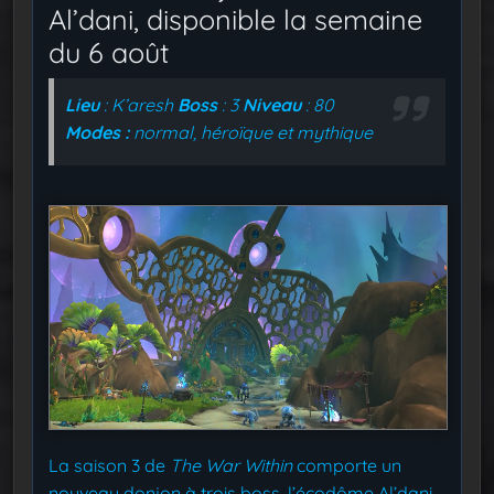
Al’dani, disponible la semaine
du 6 août
Lieu
: K’aresh
Boss
: 3
Niveau
: 80
Modes :
normal, héroïque et mythique
La saison 3 de
The War Within
comporte un
nouveau donjon à trois boss, l’écodôme Al’dani,