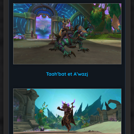
Taah’bat et A’wazj