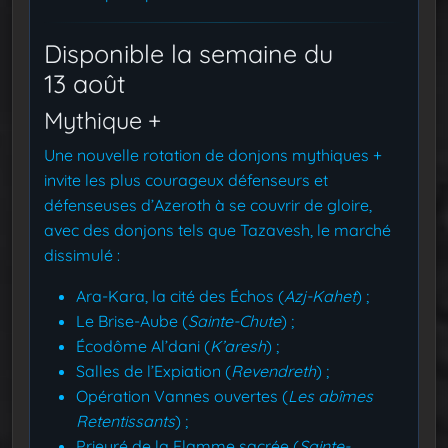
Disponible la semaine du
13 août
Mythique +
Une nouvelle rotation de donjons mythiques +
invite les plus courageux défenseurs et
défenseuses d’Azeroth à se couvrir de gloire,
avec des donjons tels que Tazavesh, le marché
dissimulé :
Ara-Kara, la cité des Échos (
Azj-Kahet
) ;
Le Brise-Aube (
Sainte-Chute
) ;
Écodôme Al’dani (
K’aresh
) ;
Salles de l’Expiation (
Revendreth
) ;
Opération Vannes ouvertes (
Les abîmes
Retentissants
) ;
Prieuré de la Flamme sacrée (
Sainte-