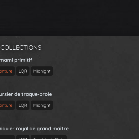
 COLLECTIONS
rmami primitif
onture
LQR
Midnight
ursier de traque-proie
onture
LQR
Midnight
hiquier royal de grand maître