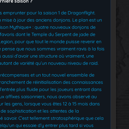
rnière saison ?
s emprunter pour la saison 1 de Dragonflight.
mise à jour des anciens donjons.
Le plan est un
aison Mythique+ : quatre nouveaux donjons de
 favoris dont le Temple du Serpent de jade de
Legion, pour que tout le monde puisse revenir en
. Je pense que nous sommes vraiment ravis à la fois
s aussi d’avoir une structure où vraiment, une
autant de variété qu’un nouveau niveau de raid.
es récompenses et un tout nouvel ensemble de
franchement de réinitialisation des connaissances
entrée plus fluide pour les joueurs entrant dans
x affixes saisonniers, nous avons observé au
pour les gens, lorsque vous êtes 12 à 15 mois dans
de sophistication et les attentes de la
é savoir.
C’est tellement stratosphérique que cela
elqu’un qui essaie d’y entrer plus tard si vous