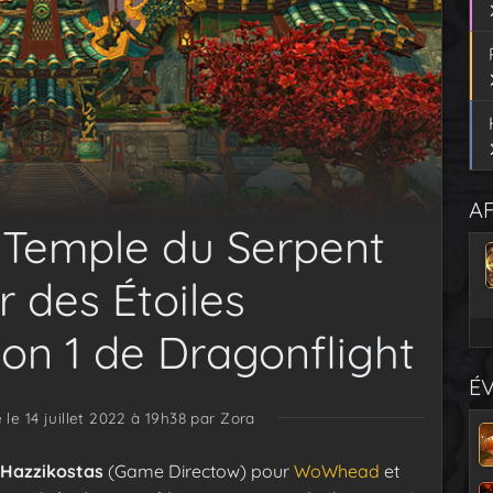
AF
e Temple du Serpent
r des Étoiles
son 1 de Dragonflight
É
 le 14 juillet 2022 à 19h38
par Zora
 Hazzikostas
(Game Directow) pour
WoWhead
et