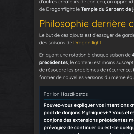
d’autres créateurs de contenu, on appren
de Dragonflight: le
Temple du Serpent de 
Philosophie derrière 
Le but de ces ajouts est d’essayer de garde
des saisons de
Dragonflight
.
En ayant une rotation à chaque saison de
précédentes
, le contenu est moins suscep
de résoudre les problèmes de récurrence, t
farmer de nouvelles versions du même éq
Par
Ion Hazzikostas
Pouvez-vous expliquer vos intentions av
pool de donjons Mythiques+ ? Vous ête
donjons des extensions précédentes mai
prévoyiez de continuer ou est-ce quelq