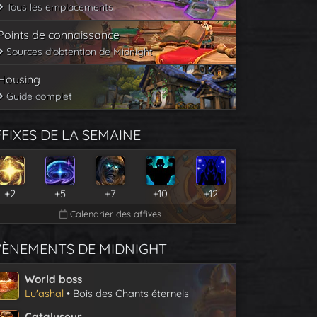
Tous les emplacements
Points de connaissance
Sources d'obtention de Midnight
Housing
Guide complet
FIXES DE LA SEMAINE
+2
+5
+7
+10
+12
Calendrier des affixes
VÈNEMENTS DE MIDNIGHT
World boss
Lu'ashal
• Bois des Chants éternels
Catalyseur