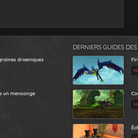
DERNIERS GUIDES DES
graines draeniques
Fi
M
as un mensonge
Co
M
Éc