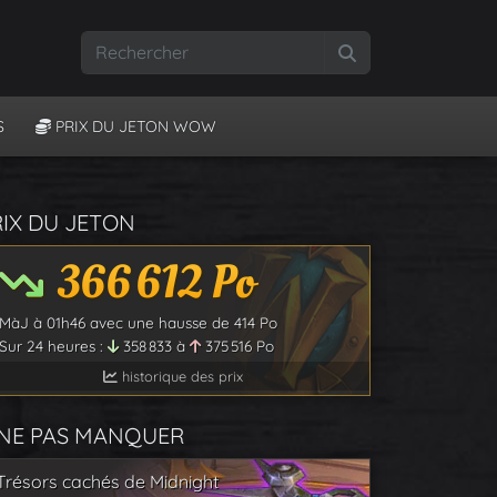
Rechercher
S
PRIX DU JETON WOW
RIX DU JETON
366 612
Po
MàJ à
01h46
avec une hausse de
414
Po
Sur 24 heures :
358 833
à
375 516
Po
historique des prix
 NE PAS MANQUER
Trésors cachés de Midnight