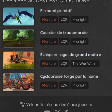
DERNIERS GUIDES DES COLLECTIONS
Firmami primitif
Monture
LQR
Midnight
Coursier de traque-proie
Monture
LQR
Midnight
Échiquier royal de grand maître
Monture
LQR
The War Within
Cyclobraise forgé par la haine
Monture
LQR
Midnight
Veklar : le réseau dédié aux joueurs