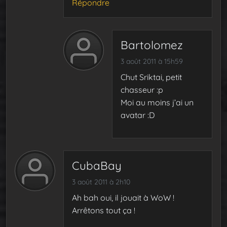
Répondre
Bartolomez
3 août 2011 à 15h59
Chut Sriktai, petit
chasseur :p
Moi au moins j’ai un
avatar :D
CubaBay
3 août 2011 à 2h10
Ah bah oui, il jouait à WoW !
Arrêtons tout ça !