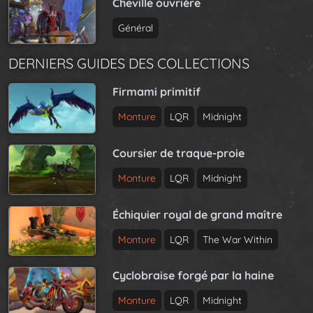
Cheville ouvrière
Général
DERNIERS GUIDES DES COLLECTIONS
Firmami primitif
Monture
LQR
Midnight
Coursier de traque-proie
Monture
LQR
Midnight
Échiquier royal de grand maître
Monture
LQR
The War Within
Cyclobraise forgé par la haine
Monture
LQR
Midnight