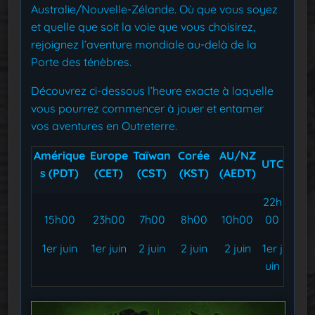
Australie/Nouvelle-Zélande. Où que vous soyez
et quelle que soit la voie que vous choisirez,
rejoignez l’aventure mondiale au-delà de la
Porte des ténèbres.
Découvrez ci-dessous l’heure exacte à laquelle
vous pourrez commencer à jouer et entamer
vos aventures en Outreterre.
Amérique
Europe
Taïwan
Corée
AU/NZ
UTC
s (PDT)
(CET)
(CST)
(KST)
(AEDT)
22h
15h00
23h00
7h00
8h00
10h00
00
1er juin
1er juin
2 juin
2 juin
2 juin
1er j
uin