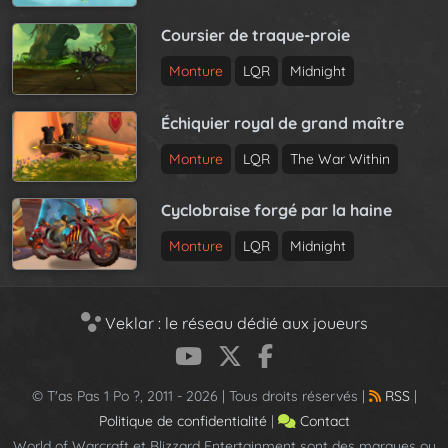
Coursier de traque-proie
Monture
LQR
Midnight
Échiquier royal de grand maître
Monture
LQR
The War Within
Cyclobraise forgé par la haine
Monture
LQR
Midnight
Veklar : le réseau dédié aux joueurs
© T'as Pas 1 Po ?, 2011 - 2026 | Tous droits réservés |
RSS
|
Politique de confidentialité
|
Contact
World of Warcraft et Blizzard Entertainment sont des marques ou