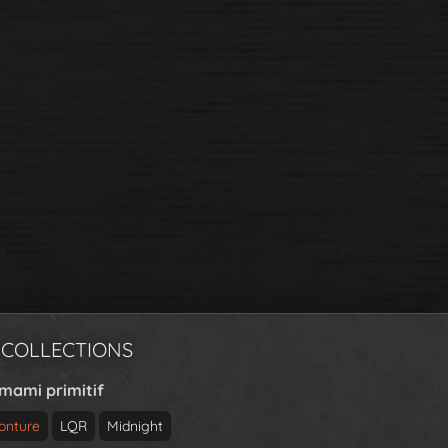
 COLLECTIONS
rmami primitif
onture
LQR
Midnight