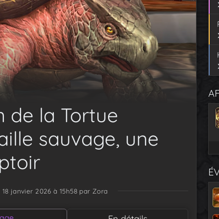
AF
 de la Tortue
aille sauvage, une
toir
É
e 18 janvier 2026 à 15h58
par Zora
vage
En détails