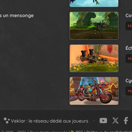
as un mensonge
Co
M
Éc
M
Cy
M
Veklar : le réseau dédié aux joueurs
•