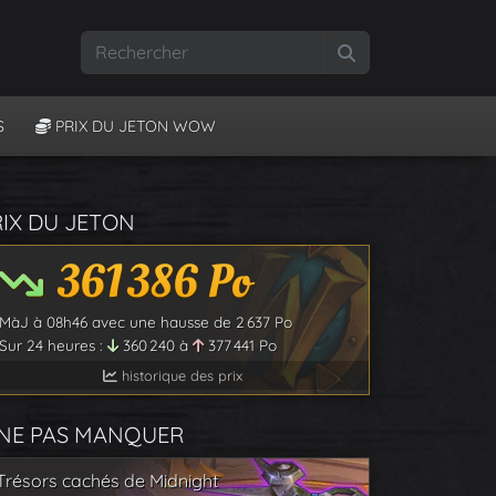
Rechercher
S
PRIX DU JETON WOW
RIX DU JETON
361 386
Po
MàJ à
08h46
avec une hausse de
2 637
Po
Sur 24 heures :
360 240
à
377 441
Po
historique des prix
 NE PAS MANQUER
Trésors cachés de Midnight