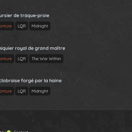
ursier de traque-proie
onture
LQR
Midnight
hiquier royal de grand maître
onture
LQR
The War Within
clobraise forgé par la haine
onture
LQR
Midnight