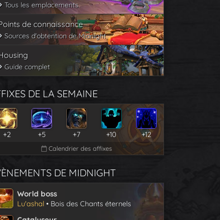
Tous les emplacements
Points de connaissance
Sources d'obtention de Midnight
Housing
Guide complet
FIXES DE LA SEMAINE
+2
+5
+7
+10
+12
Calendrier des affixes
VÈNEMENTS DE MIDNIGHT
World boss
Lu'ashal
• Bois des Chants éternels
Catalyseur