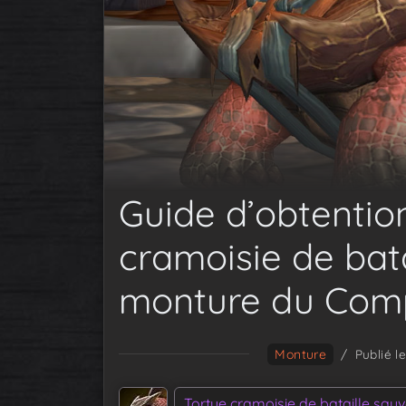
Guide d’obtention
cramoisie de bat
monture du Comp
Monture
/
Publié l
Tortue cramoisie de bataille sau