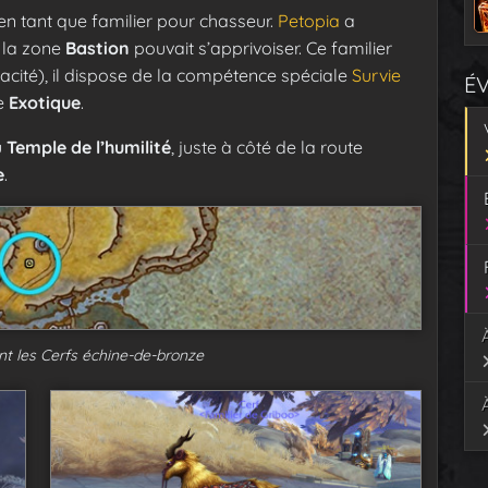
 en tant que familier pour chasseur.
Petopia
a
 la zone
Bastion
pouvait s’apprivoiser. Ce familier
acité), il dispose de la compétence spéciale
Survie
É
me
Exotique
.
u
Temple de l’humilité
, juste à côté de la route
e
.
nt les Cerfs échine-de-bronze