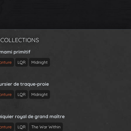
 COLLECTIONS
rmami primitif
onture
LQR
Midnight
ursier de traque-proie
onture
LQR
Midnight
hiquier royal de grand maître
onture
LQR
The War Within