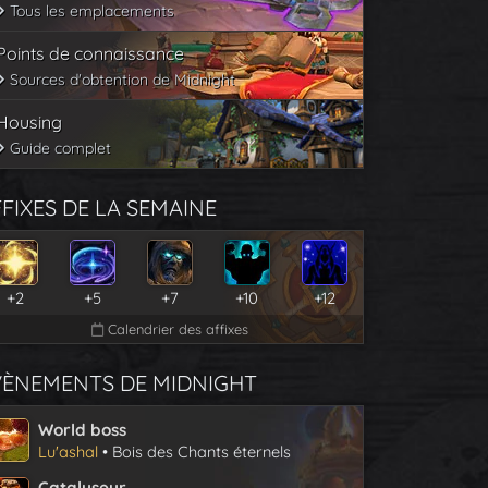
Tous les emplacements
Points de connaissance
Sources d'obtention de Midnight
Housing
Guide complet
FIXES DE LA SEMAINE
+2
+5
+7
+10
+12
Calendrier des affixes
VÈNEMENTS DE MIDNIGHT
World boss
Lu'ashal
• Bois des Chants éternels
Catalyseur