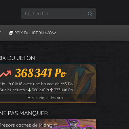
Rechercher
S
PRIX DU JETON WOW
RIX DU JETON
368 341
Po
MàJ à
01h46
avec une hausse de
443
Po
Sur 24 heures :
360 240
à
377 048
Po
historique des prix
 NE PAS MANQUER
Trésors cachés de Midnight