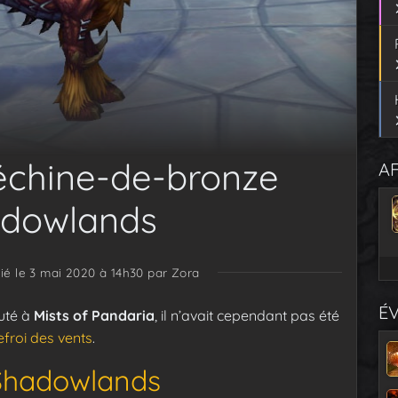
f échine-de-bronze
AF
adowlands
ié le 3 mai 2020 à 14h30
par Zora
É
uté à
Mists of Pandaria
, il n’avait cependant pas été
efroi des vents
.
Shadowlands