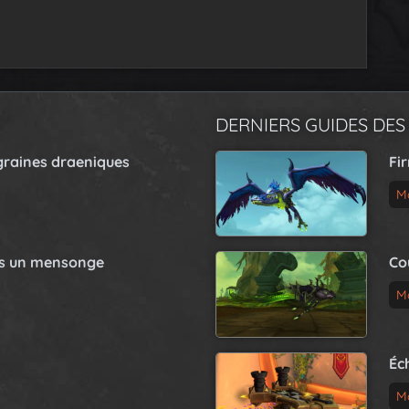
DERNIERS GUIDES DES
graines draeniques
Fi
M
as un mensonge
Co
M
Éc
M