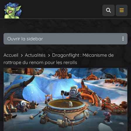
Recherch
Me
Ouvrir la sidebar
Accueil
Actualités
Dragonflight : Mécanisme de
rattrape du renom pour les rerolls