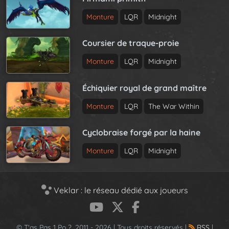
Monture
LQR
Midnight
Coursier de traque-proie
Monture
LQR
Midnight
Échiquier royal de grand maître
Monture
LQR
The War Within
Cyclobraise forgé par la haine
Monture
LQR
Midnight
Veklar : le réseau dédié aux joueurs
© T'as Pas 1 Po ?, 2011 - 2026 | Tous droits réservés |
RSS
|