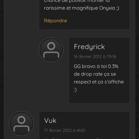
chance de pouvoir monter la
rarissime et magnifique Onyxia ;)
Répondre
Fredyrick
16 février 2012 à 11h16
GG bravo à toi 0.3%
de drop rate ça se
respect et ça s’affiche
:)
Vuk
17 février 2012 à 4h01