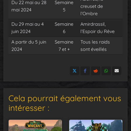
Du 22 mai au 28
Semaine
creuset de
mai 2024
5
l’Ombre
Du 29 mai au 4
Semaine
Amirdrassil,
juin 2024
6
l’Espoir du Rêve
A partir du 5 juin
Semaine
Tous les raids
2024
7 et +
sont éveillés
Cela pourrait également vous
intéresser :