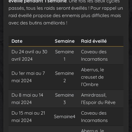
éveillé pendant 1 semaine
. Une fois les deux cycles
passés, tous les raids seront éveillés ! Pour rappel un
raid éveillé propose des ennemis plus difficiles mais
avec des butins améliorés !
Date
Semaine
Raid éveillé
Du 24 avril au 30
Semaine
Caveau des
avril 2024
1
Incarnations
Aberrus, le
Du 1er mai au 7
Semaine
creuset de
mai 2024
2
l’Ombre
Du 8 mai au 14
Semaine
Amirdrassil,
mai 2024
3
l’Espoir du Rêve
Du 15 mai au 21
Caveau des
Semaine4
mai 2024
Incarnations
Aberrus, le