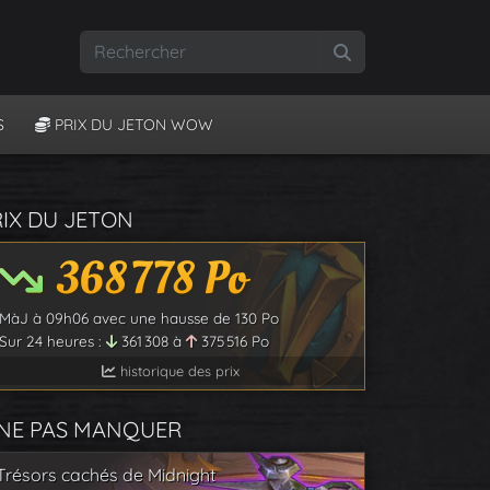
Rechercher
S
PRIX DU JETON WOW
RIX DU JETON
368 778
Po
MàJ à
09h06
avec une hausse de
130
Po
Sur 24 heures :
361 308
à
375 516
Po
historique des prix
 NE PAS MANQUER
Trésors cachés de Midnight