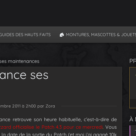
GUIDES DES HAUTS FAITS
MONTURES, MASCOTTES & JOUET
P
 ses maintenances
vance ses
embre 2011 à 2h00
par Zora
À
e retrouve son heure habituelle, c’est-à-dire de
ard officialise le Patch 4.3 pour ce mercredi
.
Vous
 la date de la sortie du Patch (et moi j’ai gagné 10k