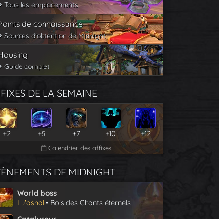
Tous les emplacements
Points de connaissance
Sources d'obtention de Midnight
Housing
Guide complet
FIXES DE LA SEMAINE
+2
+5
+7
+10
+12
Calendrier des affixes
VÈNEMENTS DE MIDNIGHT
World boss
Lu'ashal
• Bois des Chants éternels
Catalyseur