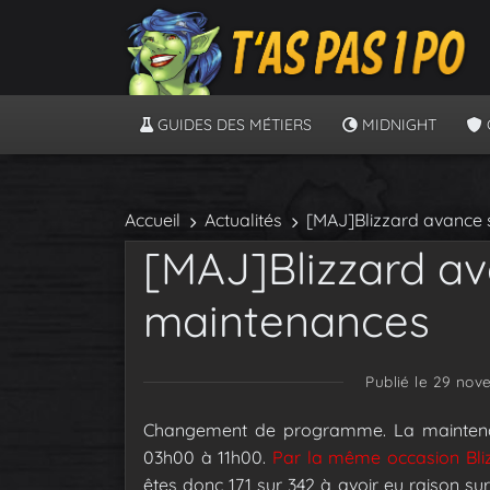
GUIDES DES MÉTIERS
MIDNIGHT
Accueil
Actualités
[MAJ]Blizzard avance
[MAJ]Blizzard a
maintenances
Publié le 29 nov
Changement de programme. La maintenanc
03h00 à 11h00.
Par la même occasion Blizz
êtes donc 171 sur 342 à avoir eu raison sur