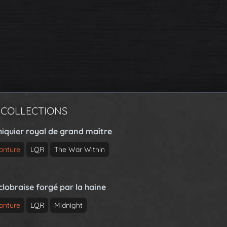
 COLLECTIONS
hiquier royal de grand maître
onture
LQR
The War Within
clobraise forgé par la haine
onture
LQR
Midnight