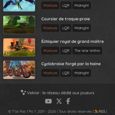
Monture
LQR
Midnight
Coursier de traque-proie
Monture
LQR
Midnight
Échiquier royal de grand maître
Monture
LQR
The War Within
Cyclobraise forgé par la haine
Monture
LQR
Midnight
Veklar : le réseau dédié aux joueurs
© T'as Pas 1 Po ?, 2011 - 2026 | Tous droits réservés |
RSS
|