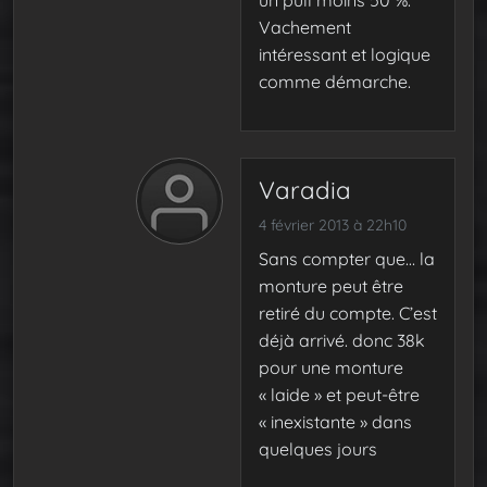
un pull moins 50 %.
Vachement
intéressant et logique
comme démarche.
Varadia
4 février 2013 à 22h10
Sans compter que… la
monture peut être
retiré du compte. C’est
déjà arrivé. donc 38k
pour une monture
« laide » et peut-être
« inexistante » dans
quelques jours