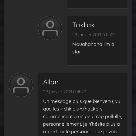
Takliak
29 janvier 2013 à 0h07
Mouahahaha I’m a
star
Allan
29 janvier 2013 à 4h27
Un message plus que bienvenu, vu
que les « chinois »/hackers
commencent à un peu trop pullullé,
personnellement, je n’hésite plus à
report toute personne que je vois