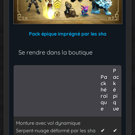
Pack épique imprégné par les sha
Se rendre dans la boutique
P
Pa
ac
ck
k
hé
é
roï
pi
qu
q
e
ue
Monture avec vol dynamique
Serpent-nuage déformé par les sha
✔
✔