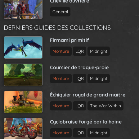
Cheville ouvrière
Général
DERNIERS GUIDES DES COLLECTIONS
Firmami primitif
Monture
LQR
Midnight
Coursier de traque-proie
Monture
LQR
Midnight
Échiquier royal de grand maître
Monture
LQR
The War Within
Cyclobraise forgé par la haine
Monture
LQR
Midnight