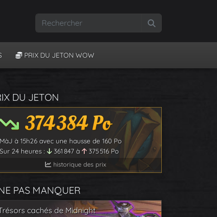
Rechercher
S
PRIX DU JETON WOW
RIX DU JETON
374 384
Po
MàJ à
15h26
avec une hausse de
160
Po
Sur 24 heures :
361 847
à
375 516
Po
historique des prix
 NE PAS MANQUER
Trésors cachés de Midnight