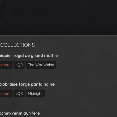
 COLLECTIONS
hiquier royal de grand maître
onture
LQR
The War Within
clobraise forgé par la haine
onture
LQR
Midnight
ochet-venin aurifère