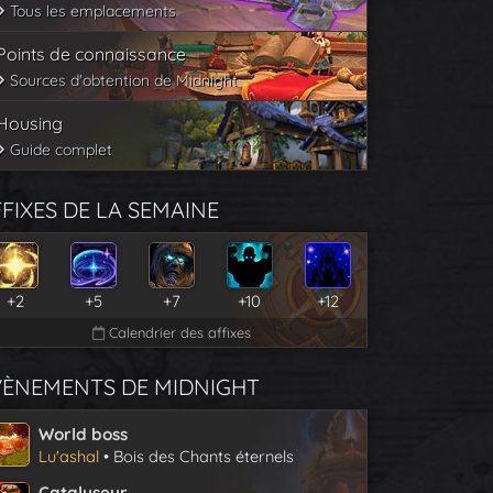
Tous les emplacements
Points de connaissance
Sources d'obtention de Midnight
Housing
Guide complet
FIXES DE LA SEMAINE
+2
+5
+7
+10
+12
Calendrier des affixes
VÈNEMENTS DE MIDNIGHT
World boss
Lu'ashal
• Bois des Chants éternels
Catalyseur