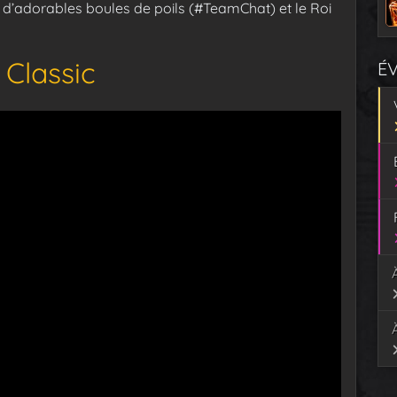
 d’adorables boules de poils (#TeamChat) et le Roi
Classic
É