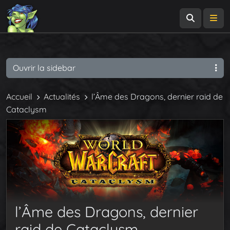
Recherch
Me
Ouvrir la sidebar
Accueil
Actualités
l’Âme des Dragons, dernier raid de
Cataclysm
l’Âme des Dragons, dernier
raid de Cataclysm