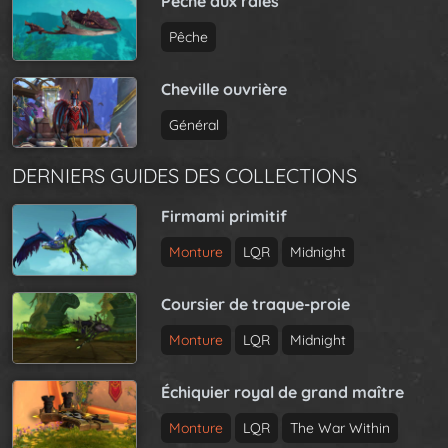
Pêche aux raies
Pêche
Cheville ouvrière
Général
DERNIERS GUIDES DES COLLECTIONS
Firmami primitif
Monture
LQR
Midnight
Coursier de traque-proie
Monture
LQR
Midnight
Échiquier royal de grand maître
Monture
LQR
The War Within