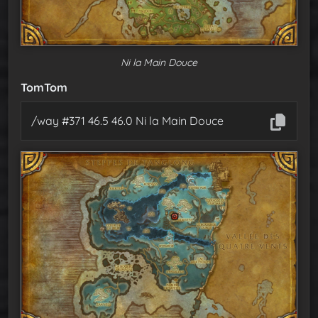
Ni la Main Douce
TomTom
/way #371 46.5 46.0 Ni la Main Douce