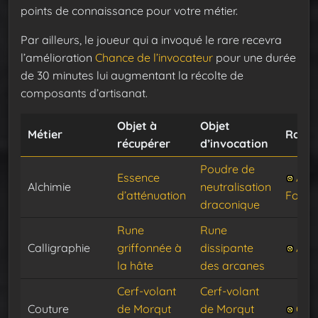
points de connaissance pour votre métier.
Par ailleurs, le joueur qui a invoqué le rare recevra
l’amélioration
Chance de l’invocateur
pour une durée
de 30 minutes lui augmentant la récolte de
composants d’artisanat.
Objet à
Objet
Métier
Rare
récupérer
d’invocation
Poudre de
Essence
Agn
Alchimie
neutralisation
d’atténuation
Foule
draconique
Rune
Rune
Calligraphie
griffonnée à
dissipante
Arca
la hâte
des arcanes
Cerf-volant
Cerf-volant
Couture
de Morqut
de Morqut
Gar