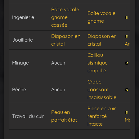
Boîte vocale
Boîte vocale
Ingénierie
gnome
Fim
gnome
cassée
Diapason en
Diapason en
Joaillerie
cristal
cristal
Armét
Caillou
Minage
Aucun
sismique
Tec
amplifié
Crabe
Pêche
Aucun
coassant
Pinc
insaisissable
Pièce en cuir
Peau en
Travail du cuir
renforcé
parfait état
Mang
intacte