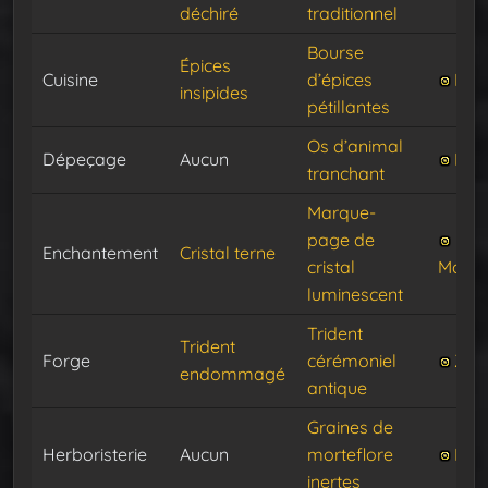
déchiré
traditionnel
Bourse
Épices
Cuisine
d’épices
Lutt
insipides
pétillantes
Os d’animal
Dépeçage
Aucun
Fau
tranchant
Marque-
page de
Enchantement
Cristal terne
cristal
Mana
luminescent
Trident
Trident
Forge
cérémoniel
Zarv
endommagé
antique
Graines de
Herboristerie
Aucun
morteflore
Kan
inertes