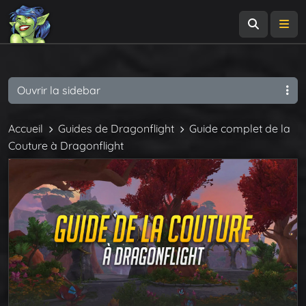
Recherch
Me
Ouvrir la sidebar
Accueil
Guides de Dragonflight
Guide complet de la
Couture à Dragonflight