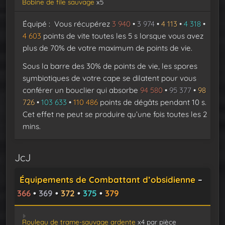
Bobine de file sauvage
x5
Équipé : Vous récupérez
3 940
•
3 974
•
4 113
•
4 318
•
4 603
points de vite toutes les 5 s lorsque vous avez
plus de 70% de votre maximum de points de vie.
Sous la barre des 30% de points de vie, les spores
symbiotiques de votre cape se dilatent pour vous
conférer un bouclier qui absorbe
94 580
•
95 377
•
98
726
•
103 633
•
110 486
points de dégâts pendant 10 s.
Cet effet ne peut se produire qu’une fois toutes les 2
mins.
JcJ
Équipements de Combattant d’obsidienne
–
366
•
369
•
372
•
375
•
379
Rouleau de trame-sauvage ardente
x4 par pièce