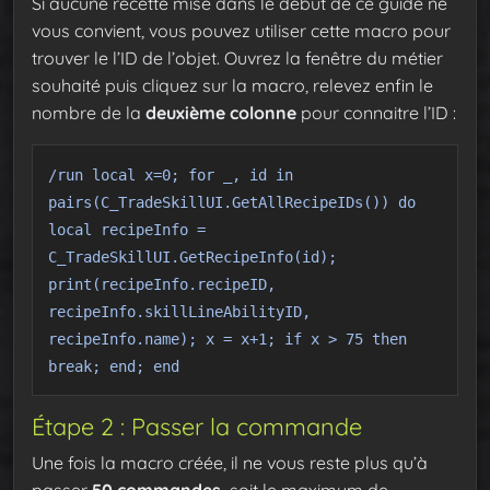
Si aucune recette mise dans le début de ce guide ne
vous convient, vous pouvez utiliser cette macro pour
trouver le l’ID de l’objet. Ouvrez la fenêtre du métier
souhaité puis cliquez sur la macro, relevez enfin le
nombre de la
deuxième colonne
pour connaitre l’ID :
/run local x=0; for _, id in
pairs(C_TradeSkillUI.GetAllRecipeIDs()) do
local recipeInfo =
C_TradeSkillUI.GetRecipeInfo(id);
print(recipeInfo.recipeID,
recipeInfo.skillLineAbilityID,
recipeInfo.name); x = x+1; if x > 75 then
break; end; end
Étape 2 : Passer la commande
Une fois la macro créée, il ne vous reste plus qu’à
passer
50 commandes,
soit le maximum de