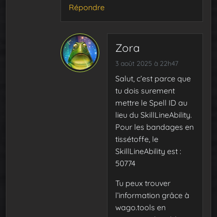
Répondre
Zora
3 août 2025 à 22h47
Salut, c’est parce que
tu dois surement
mettre le Spell ID au
lieu du SkillLineAbility.
Pour les bandages en
tissétoffe, le
SkillLineAbility est :
50774
Tu peux trouver
l’information grâce à
wago.tools en