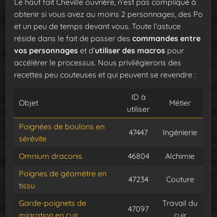
Le haut fait Cheville ouvrière, n’est pas compliqué à
obtenir si vous avez au moins 2 personnages, des Po
et un peu de temps devant vous. Toute l’astuce
réside dans le fait de passer des
commandes entre
vos personnages
et d’
utiliser des macros
pour
accélérer le processus. Nous privilégierons des
recettes peu couteuses et qui peuvent se revendre :
ID à
Objet
Métier
utiliser
Poignées de boulons en
47447
Ingénierie
sérévite
Omnium draconis
46804
Alchimie
Poignes de géomètre en
47234
Couture
tissu
Garde-poignets de
Travail du
47097
migration en cuir
cuir