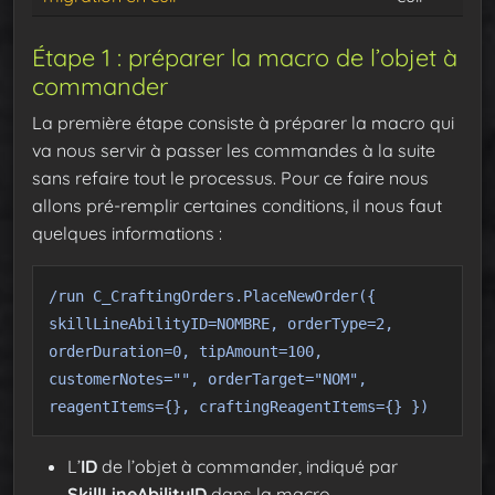
Étape 1 : préparer la macro de l’objet à
commander
La première étape consiste à préparer la macro qui
va nous servir à passer les commandes à la suite
sans refaire tout le processus. Pour ce faire nous
allons pré-remplir certaines conditions, il nous faut
quelques informations :
/run C_CraftingOrders.PlaceNewOrder({
skillLineAbilityID=NOMBRE, orderType=2,
orderDuration=0, tipAmount=100,
customerNotes="", orderTarget="NOM",
reagentItems={}, craftingReagentItems={} })
L’
ID
de l’objet à commander, indiqué par
SkillLineAbilityID
dans la macro