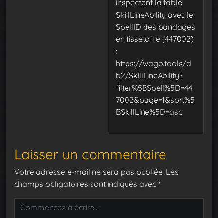
inspectant la table
SkillLineAbility avec le
SpellID des bandages
en tissétoffe (447002)
:
https://wago.tools/d
b2/SkillLineAbility?
filter%5BSpell%5D=44
7002&page=1&sort%5
BSkillLine%5D=asc
Laisser un commentaire
Votre adresse e-mail ne sera pas publiée.
Les
champs obligatoires sont indiqués avec
*