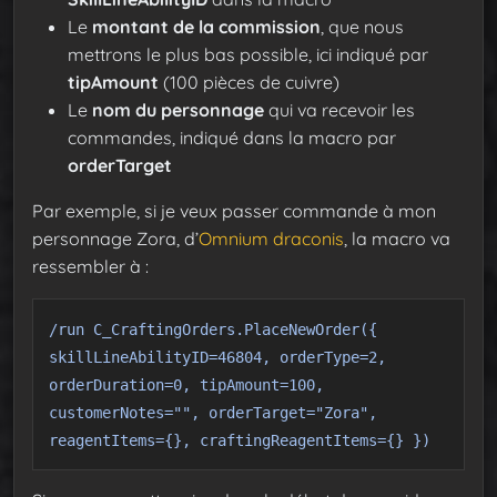
Le
montant de la commission
, que nous
mettrons le plus bas possible, ici indiqué par
tipAmount
(100 pièces de cuivre)
Le
nom du personnage
qui va recevoir les
commandes, indiqué dans la macro par
orderTarget
Par exemple, si je veux passer commande à mon
personnage Zora, d’
Omnium draconis
, la macro va
ressembler à :
/run C_CraftingOrders.PlaceNewOrder({
skillLineAbilityID=46804, orderType=2,
orderDuration=0, tipAmount=100,
customerNotes="", orderTarget="Zora",
reagentItems={}, craftingReagentItems={} })