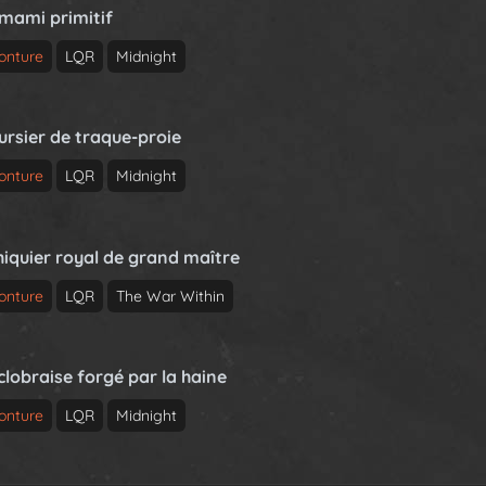
rmami primitif
onture
LQR
Midnight
ursier de traque-proie
onture
LQR
Midnight
hiquier royal de grand maître
onture
LQR
The War Within
clobraise forgé par la haine
onture
LQR
Midnight