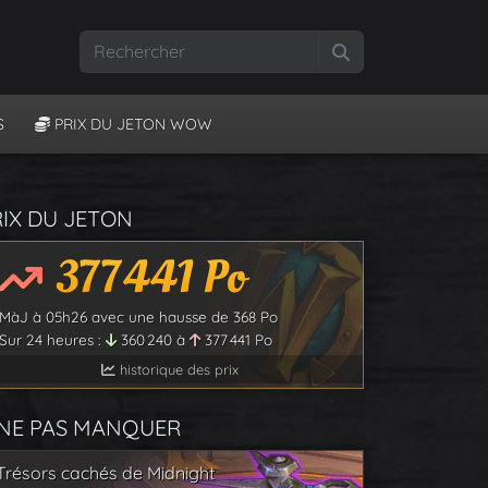
Rechercher
S
PRIX DU JETON WOW
RIX DU JETON
377 441
Po
MàJ à
05h26
avec une hausse de
368
Po
Sur 24 heures :
360 240
à
377 441
Po
historique des prix
 NE PAS MANQUER
Trésors cachés de Midnight