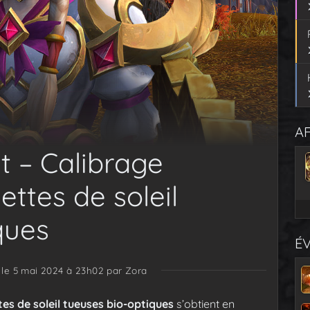
AF
t – Calibrage
ettes de soleil
ques
É
 le 5 mai 2024 à 23h02
par Zora
tes de soleil tueuses bio-optiques
s’obtient en