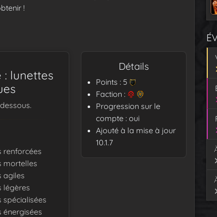
btenir !
É
Détails
: lunettes
Points : 5
ues
Faction :
-dessous.
Progression sur le
compte : oui
Ajouté à la mise à jour
10.1.7
s renforcées
s mortelles
s agiles
s légères
s spécialisées
s énergisées