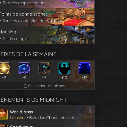
Tous les emplacements
Points de connaissance
Sources d'obtention de Midnight
Housing
Guide complet
FIXES DE LA SEMAINE
+2
+5
+7
+10
+12
Calendrier des affixes
VÈNEMENTS DE MIDNIGHT
World boss
Lu'ashal
• Bois des Chants éternels
Catalyseur