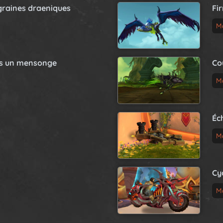
graines draeniques
Fi
M
as un mensonge
Co
M
Éc
M
Cy
M