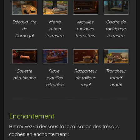
Découd-vite
Mètre
Aiguilles
Cisoire de
de
ruban
runiques
rapiéçage
Dornogal
terrestre
terrestres
terrestre
Couette
Pique-
Rapporteur
Trancheur
nérubienne
aiguilles
de tailleur
rotatif
nérubien
royal
arathi
Enchantement
Retrouvez-ci dessous la localisation des trésors
cachés en enchantement :