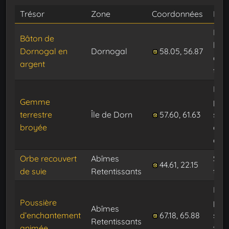
Trésor
Zone
Coordonnées
Not
Dev
Bâton de
la 
Dornogal en
Dornogal
58.05, 56.87
de c
argent
ten
Fiol
Gemme
pos
terrestre
Île de Dorn
57.60, 61.63
sur 
broyée
com
de 
Orbe recouvert
Abîmes
Sur 
44.61, 22.15
de suie
Retentissants
tapi
Fiol
Poussière
pos
Abîmes
d’enchantement
67.18, 65.88
sur 
Retentissants
animée
tabl