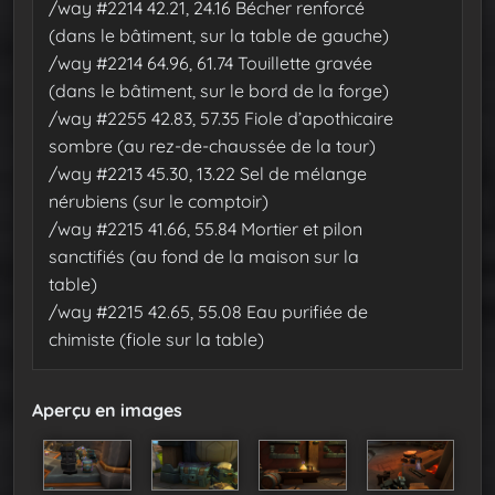
/way #2214 42.21, 24.16 Bécher renforcé
(dans le bâtiment, sur la table de gauche)
/way #2214 64.96, 61.74 Touillette gravée
(dans le bâtiment, sur le bord de la forge)
/way #2255 42.83, 57.35 Fiole d’apothicaire
sombre (au rez-de-chaussée de la tour)
/way #2213 45.30, 13.22 Sel de mélange
nérubiens (sur le comptoir)
/way #2215 41.66, 55.84 Mortier et pilon
sanctifiés (au fond de la maison sur la
table)
/way #2215 42.65, 55.08 Eau purifiée de
chimiste (fiole sur la table)
Aperçu en images