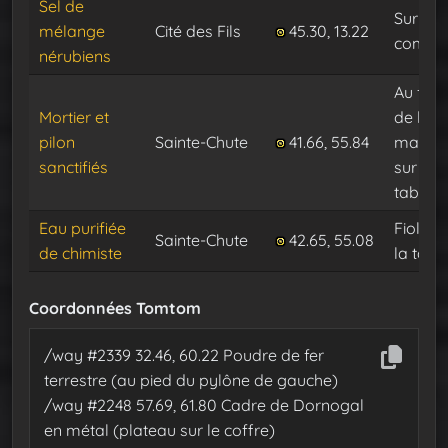
Sel de
Sur le
mélange
Cité des Fils
45.30, 13.22
compto
nérubiens
Au fon
Mortier et
de la
pilon
Sainte-Chute
41.66, 55.84
maiso
sanctifiés
sur la
table
Eau purifiée
Fiole s
Sainte-Chute
42.65, 55.08
de chimiste
la tabl
Coordonnées Tomtom
/way #2339 32.46, 60.22 Poudre de fer
terrestre (au pied du pylône de gauche)
/way #2248 57.69, 61.80 Cadre de Dornogal
en métal (plateau sur le coffre)