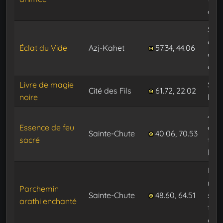
gau
Sur 
com
Éclat du Vide
Azj-Kahet
57.34, 44.06
de
gau
Livre de magie
Sur 
Cité des Fils
61.72, 22.02
noire
ban
Au 
Essence de feu
de l
Sainte-Chute
40.06, 70.53
sacré
tour
l’int
Dan
mai
Parchemin
Sainte-Chute
48.60, 64.51
sur 
arathi enchanté
tabl
droi