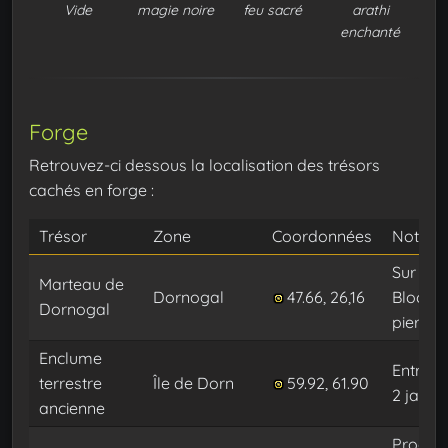
Vide
magie noire
feu sacré
arathi
enchanté
Forge
Retrouvez-ci dessous la localisation des trésors
cachés en forge :
Trésor
Zone
Coordonnées
Note
Sur le
Marteau de
Dornogal
47.66, 26,16
Bloc de
Dornogal
pierre
Enclume
Entre le
terrestre
Île de Dorn
59.92, 61.90
2 jacuz
ancienne
Proche