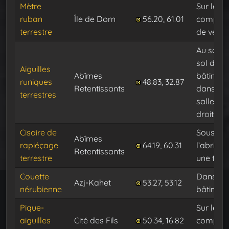
Mètre
Sur le
ruban
Île de Dorn
56.20, 61.01
comptoi
terrestre
de vente
Au sous
sol du
Aiguilles
Abîmes
bâtiment
runiques
48.83, 32.87
Retentissants
dans la
terrestres
salle de
droite
Cisoire de
Sous
Abîmes
rapiéçage
64.19, 60.31
l’abri, su
Retentissants
terrestre
une tabl
Couette
Dans le
Azj-Kahet
53.27, 53.12
nérubienne
bâtimen
Pique-
Sur le
aiguilles
Cité des Fils
50.34, 16.82
comptoi