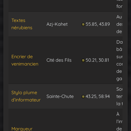
fond
Au pie
Textes
Azj-Kahet
55.85, 43.89
des pi
nérubiens
de livr
Dans l
bâtime
Encrier de
sur le
Cité des Fils
50.21, 30.81
venimancien
compt
de
gauch
Sous l
Stylo plume
Sainte-Chute
43.25, 58.94
tente, 
d’informateur
la tabl
À
l’intéri
Marqueur
de la