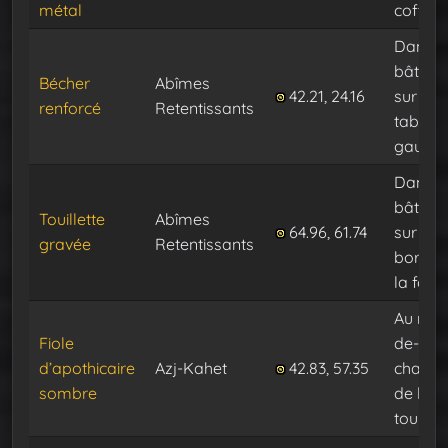
métal
coffre
Dans l
bâtimen
Bécher
Abîmes
42.21, 24.16
sur la
renforcé
Retentissants
table d
gauch
Dans l
bâtimen
Touillette
Abîmes
64.96, 61.74
sur le
gravée
Retentissants
bord d
la forg
Au rez-
Fiole
de-
d’apothicaire
Azj-Kahet
42.83, 57.35
chauss
sombre
de la
tour