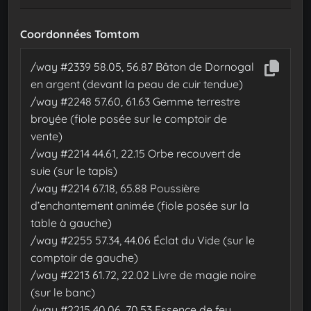
Coordonnées Tomtom
/way #2339 58.05, 56.87 Bâton de Dornogal
en argent (devant la peau de cuir tendue)
/way #2248 57.60, 61.63 Gemme terrestre
broyée (fiole posée sur le comptoir de
vente)
/way #2214 44.61, 22.15 Orbe recouvert de
suie (sur le tapis)
/way #2214 67.18, 65.88 Poussière
d’enchantement animée (fiole posée sur la
table à gauche)
/way #2255 57.34, 44.06 Éclat du Vide (sur le
comptoir de gauche)
/way #2213 61.72, 22.02 Livre de magie noire
(sur le banc)
/way #2215 40.06, 70.53 Essence de feu