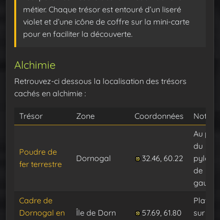
métier. Chaque trésor est entouré d’un liseré
violet et d’une icône de coffre sur la mini-carte
pour en faciliter la découverte.
Alchimie
Retrouvez-ci dessous la localisation des trésors
cachés en alchimie :
Trésor
Zone
Coordonnées
Note
Au pie
du
Poudre de
Dornogal
32.46, 60.22
pylône
fer terrestre
de
gauch
Cadre de
Platea
Dornogal en
Île de Dorn
57.69, 61.80
sur le