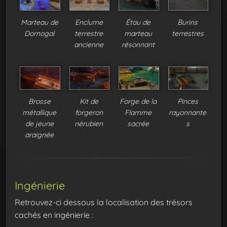
Marteau de
Enclume
Étau de
Burins
Dornogal
terrestre
marteau
terrestres
ancienne
résonnant
Brosse
Kit de
Forge de la
Pinces
métallique
forgeron
Flamme
rayonnante
de jeune
nérubien
sacrée
s
araignée
Ingénierie
Retrouvez-ci dessous la localisation des trésors
cachés en ingénierie :