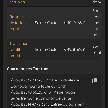
nérubien
de vente
Sous la
Rapporteur
tente, su
de tailleur
Sainte-Chute
40.10, 68.11
une
royal
caisse à
gauche
Trancheur
Sur
rotatif
Sainte-Chute
49.31, 62.31
l’établi
arathi
Coordonnées Tomtom
/way #2339 61.56, 18.51 Découd-vite de
Dornogal (sur la table au fond)
/way #2248 56.20, 61.01 Mètre ruban
terrestre (sur le comptoir de vente)
/way #2214 47.72 32.16 Entrée du bâtiment