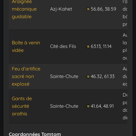
Araignée
l’aube
mécanique
Azj-Kahet
56.86, 38.59
dans 
guidable
bâtim
princi
Au bo
Boîte à venin
la
Cité des Fils
63.13, 11.14
vidée
plate
au so
Feu d’artifice
Au ni
sacré non
Sainte-Chute
46.32, 61.33
du mo
explosé
eau
Derriè
Gants de
portai
sécurité
Sainte-Chute
41.64, 48.91
dans 
arathis
dirig
Coordonnées Tomtom