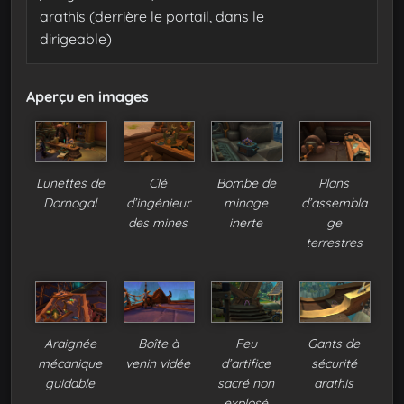
arathis (derrière le portail, dans le
dirigeable)
Aperçu en images
Lunettes de
Clé
Bombe de
Plans
Dornogal
d’ingénieur
minage
d’assembla
des mines
inerte
ge
terrestres
Araignée
Boîte à
Feu
Gants de
mécanique
venin vidée
d’artifice
sécurité
guidable
sacré non
arathis
explosé