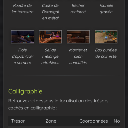
Poudre de
Cadre de
Bécher
Tourelle
fer terrestre
Dornogal
renforcé
gravée
en métal
Fiole
Sel de
Mortier et
Eau purifiée
d’apothicair
mélange
pilon
de chimiste
e sombre
nérubiens
sanctifiés
Calligraphie
Retrouvez-ci dessous la localisation des trésors
cachés en calligraphie :
Trésor
Zone
Coordonnées
Note