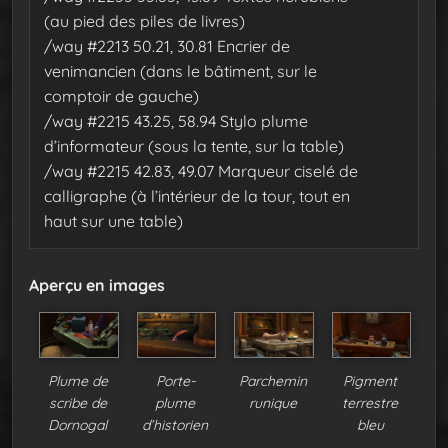
(au pied des piles de livres)
/way #2213 50.21, 30.81 Encrier de
venimancien (dans le bâtiment, sur le
comptoir de gauche)
/way #2215 43.25, 58.94 Stylo plume
d’informateur (sous la tente, sur la table)
/way #2215 42.83, 49.07 Marqueur ciselé de
calligraphe (à l’intérieur de la tour, tout en
haut sur une table)
Aperçu en images
Plume de
Porte-
Parchemin
Pigment
scribe de
plume
runique
terrestre
Dornogal
d’historien
bleu