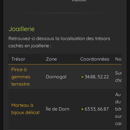
Joaillerie
Retrouvez-ci dessous la localisation des trésors
cachés en joaillerie :
Trésor
Zone
Coordonnées
Note
Pince à
Sur la
gemmes
Dornogal
34.88, 52.22
charre
terrestre
Au fon
du
Marteau à
Île de Dorn
63.53, 66.87
bâtime
bijoux délicat
sur un
caisse