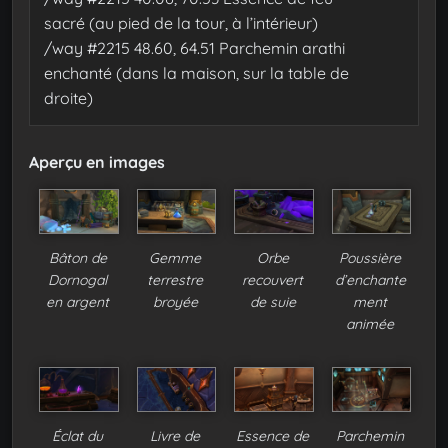
sacré (au pied de la tour, à l’intérieur)
/way #2215 48.60, 64.51 Parchemin arathi
enchanté (dans la maison, sur la table de
droite)
Aperçu en images
Bâton de
Gemme
Orbe
Poussière
Dornogal
terrestre
recouvert
d’enchante
en argent
broyée
de suie
ment
animée
Éclat du
Livre de
Essence de
Parchemin