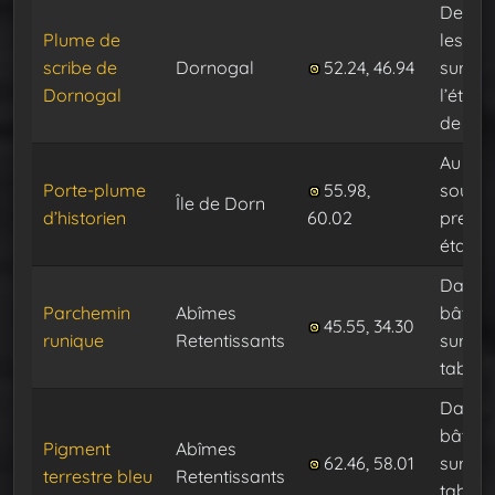
Derriè
Plume de
les PN
scribe de
Dornogal
52.24, 46.94
sur
Dornogal
l’étag
de dro
Au sol,
Porte-plume
55.98,
sous l
Île de Dorn
d’historien
60.02
premi
étagèr
Dans l
Parchemin
Abîmes
bâtime
45.55, 34.30
runique
Retentissants
sur la
table
Dans l
bâtime
Pigment
Abîmes
62.46, 58.01
sur la
terrestre bleu
Retentissants
table 