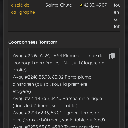
ciselé de
Sainte-Chute
42.83, 49.07
tour, t
calligraphe
en hau
sur un
table
Coordonnées Tomtom
/way #2339 52.24, 46.94 Plume de scribe de
Dornogal (derrière les PNJ, sur l’étagère de
droite)
/way #2248 55.98, 60.02 Porte-plume
d’historien (au sol, sous la première
étagère)
/way #2214 45.55, 34.30 Parchemin runique
(dans le bâtiment, sur la table)
/way #2214 62.46, 58.01 Pigment terrestre
bleu (dans le bâtiment, sur la table du fond)
/way #2255 55.85, 43.89 Textes nérubiens