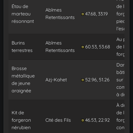
Étau de
de la
Abîmes
marteau
47.68, 33.19
forge, 
Retentissants
résonnant
pied de
l’escali
Au pied
Burins
Abîmes
60.53, 53.68
de la
terrestres
Retentissants
forge
Dans le
Brosse
bâtimen
métallique
Azj-Kahet
52.96, 51.26
sur le
de jeune
compto
araignée
à droit
À droit
Kit de
de la
forgeron
Cité des Fils
46.53, 22.92
forge,
nérubien
contre 