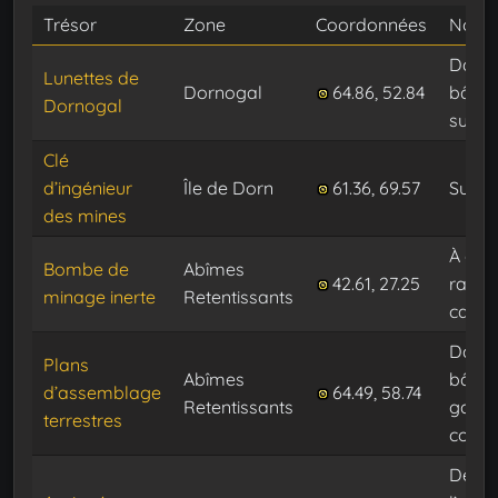
Trésor
Zone
Coordonnées
Note
Dans 
Lunettes de
Dornogal
64.86, 52.84
bâtim
Dornogal
sur la
Clé
d’ingénieur
Île de Dorn
61.36, 69.57
Sur la
des mines
À côt
Bombe de
Abîmes
42.61, 27.25
rails, 
minage inerte
Retentissants
caiss
Dans 
Plans
Abîmes
bâtim
d’assemblage
64.49, 58.74
Retentissants
gauch
terrestres
compt
Derri