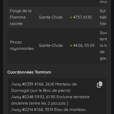
mur
Forge de la
Sur une
Flamme
Sainte-Chute
47.57, 61.10
table à
sacrée
l’extéri
Sous la
tente, s
Pinces
Sainte-Chute
44.06, 55.59
la table
rayonnantes
de
gauche
Coordonnées Tomtom
/way #2339 47.66, 26,16 Marteau de
Dornogal (sur le Bloc de pierre)
/way #2248 59.92, 61.90 Enclume terrestre
ancienne (entre les 2 jacuzzis )
/way #2214 47.68, 33.19 Étau de marteau