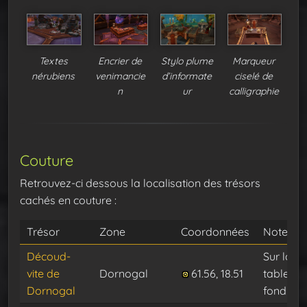
Textes
Encrier de
Stylo plume
Marqueur
nérubiens
venimancie
d’informate
ciselé de
n
ur
calligraphie
Couture
Retrouvez-ci dessous la localisation des trésors
cachés en couture :
Trésor
Zone
Coordonnées
Note
Découd-
Sur la
vite de
Dornogal
61.56, 18.51
table au
Dornogal
fond