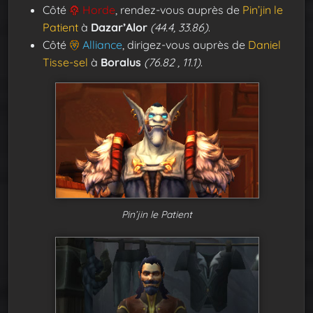
Côté
Horde
, rendez-vous auprès de
Pin’jin le
Patient
à
Dazar’Alor
(44.4, 33.86)
.
Côté
Alliance
, dirigez-vous auprès de
Daniel
Tisse-sel
à
Boralus
(76.82 , 11.1)
.
Pin’jin le Patient