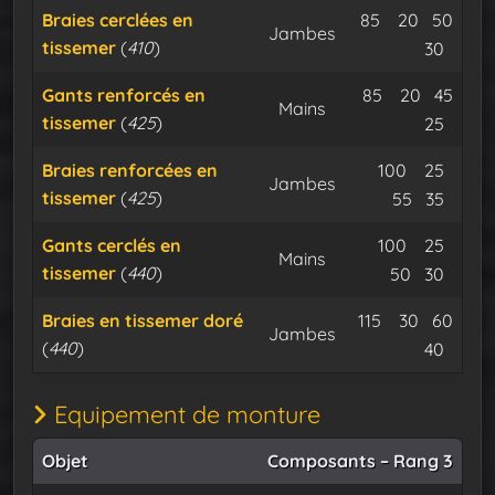
Tissemer dor
Satin de
Braies cerclées en
85
20
50
Jambes
tissemer
(
410
)
Fil de nyl
Expu
30
Tissemer do
Satin d
Gants renforcés en
85
20
45
Mains
tissemer
(
425
)
Fil de nyl
Expu
25
Tissemer 
Satin
Braies renforcées en
100
25
Jambes
tissemer
(
425
)
Fil de nyl
Expu
55
35
Tissemer 
Satin
Gants cerclés en
100
25
Mains
tissemer
(
440
)
Fil de nyl
Expu
50
30
Tissemer dor
Satin de
Braies en tissemer doré
115
30
60
Jambes
(
440
)
Fil de nyl
Expu
40
Equipement de monture
Objet
Composants – Rang 3