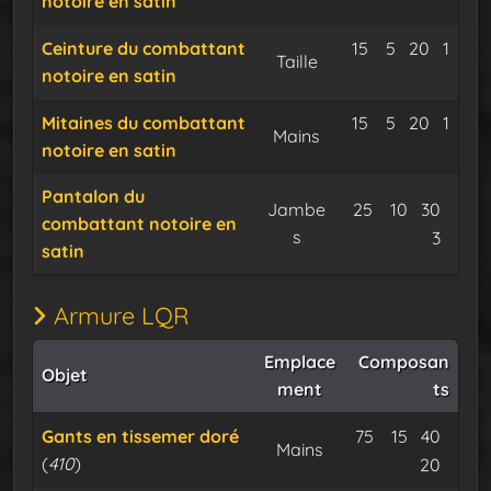
notoire en satin
Expu
Tissemer doré
Satin des 
Fil de 
Ceinture du combattant
15
5
20
1
Taille
notoire en satin
Expu
Tissemer doré
Satin des 
Fil de 
Mitaines du combattant
15
5
20
1
Mains
notoire en satin
Expu
Pantalon du
Tissemer dor
Satin des
Fil de
Jambe
25
10
30
combattant notoire en
s
Expu
3
satin
Armure LQR
Emplace
Composan
Objet
ment
ts
Tissemer dor
Satin des
Fil de
Gants en tissemer doré
75
15
40
Mains
(
410
)
Expu
20