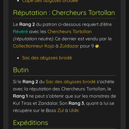
Cape des abysses brodée
Réputation : Chercheurs Tortollan
Le
Rang 2
du patron ci-dessous requiert d’être
Révéré
avec les
Chercheurs Tortollan
(réputation neutre)
. Ce dernier est vendu par le
Collectionneur Kojo
à
Zuldazar
pour 9
.
Sac des abysses brodé
Butin
Si le
Rang 2
du
Sac des abysses brodé
s’achète
avec la réputation des Chercheurs Tortollan, le
Rang 1
ne peut s’obtenir que sur les monstres de
Kul Tiras et Zandalar. Son
Rang 3
, quant à lui se
récupère sur le Boss
Zul
à
Uldir
.
Expéditions