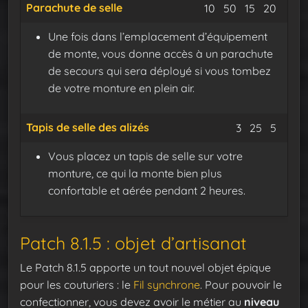
Parachute de selle
Satin des abysse
Tissemer dor
Dredged
Fil de
10
50
15
20
Une fois dans l’emplacement d’équipement
de monte, vous donne accès à un parachute
de secours qui sera déployé si vous tombez
de votre monture en plein air.
Tapis de selle des alizés
Satin des a
Tisseme
Fil de
3
25
5
Vous placez un tapis de selle sur votre
monture, ce qui la monte bien plus
confortable et aérée pendant 2 heures.
Patch 8.1.5 : objet d’artisanat
Le Patch 8.1.5 apporte un tout nouvel objet épique
pour les couturiers : le
Fil synchrone
. Pour pouvoir le
confectionner, vous devez avoir le métier au
niveau