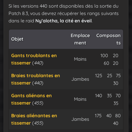
Si les versions 440 sont disponibles dès la sortie du
Patch 8.3, vous devrez récupérer les rangs suivants
dans le raid
Ny’alotha, la cité en éveil
.
Emplace
Composan
Objet
ment
ts
Tissemer 
Satin
Gants troublants en
100
20
Mains
tissemer
(
440
)
Fil de nyl
Expu
60
20
Tissemer do
Satin d
Braies troublantes en
125
25
75
Jambes
tissemer
(
440
)
Fil de nyl
Expu
30
Tissemer do
Satin de
Gants aliénans en
140
35
70
Mains
tissemer
(
455
)
Fil de nyl
Expu
35
Tissemer dor
Satin de
Braies aliénantes en
175
40
80
Jambes
tissemer
(
455
)
Fil de nyl
Expu
40