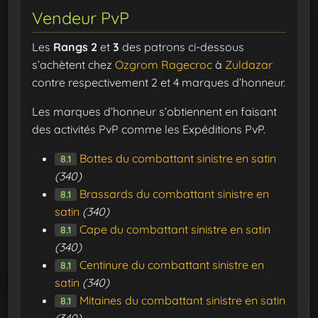
Vendeur PvP
Les
Rangs 2
et
3
des patrons ci-dessous
s’achètent chez
Ozgrom Ragecroc
à
Zuldazar
contre respectivement 2 et 4 marques d’honneur.
Les marques d’honneur s’obtiennent en faisant
des activités PvP comme les Expéditions PvP.
Bottes du combattant sinistre en satin
8.1
(340)
Brassards du combattant sinistre en
8.1
satin
(340)
Cape du combattant sinistre en satin
8.1
(340)
Centinure du combattant sinistre en
8.1
satin
(340)
Mitaines du combattant sinistre en satin
8.1
(340)