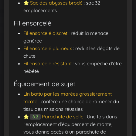
Sac des abysses brodé
: sac 32
emplacements
Fil ensorcelé
Fil ensorcelé discret
: réduit la menace
générée
Fil ensorcelé plumeux
: réduit les dégâts de
chute
Fil ensorcelé résistant
: vous empêche d’être
hébété
Équipement de sujet
Lin battu par les marées grossièrement
tricoté
: confère une chance de ramener du
tissu des missions réussies
Parachute de selle
: Une fois dans
8.2
l’emplacement d’équipement de monte,
vous donne accès à un parachute de