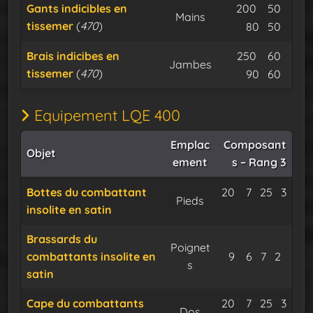
Tissemer 
Satin
Gants indicibles en
200
50
Mains
tissemer
(
470
)
Fil de nyl
Expu
80
50
Tissemer 
Satin
Brais indicibes en
250
60
Jambes
tissemer
(
470
)
Fil de nyl
Expu
90
60
Equipement LQE 400
Emplac
Composant
Objet
ement
s – Rang 3
Tissemer doré
Satin des 
Fil de 
Bottes du combattant
20
7
25
3
Pieds
insolite en satin
Expu
Brassards du
Poignet
Tissemer doré
Satin des 
Fil de ny
Expu
combattants insolite en
9
6
7
2
s
satin
Tissemer doré
Satin des 
Fil de 
Cape du combattants
20
7
25
3
Dos