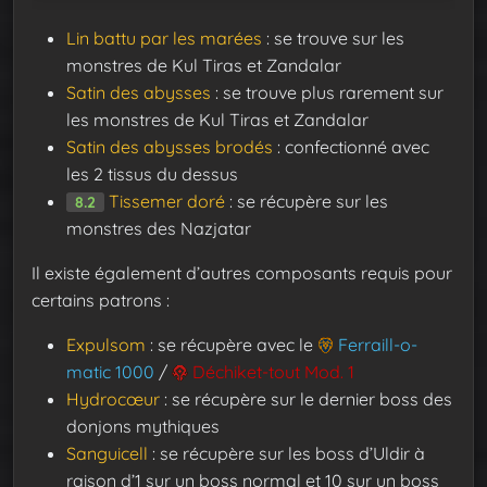
Lin battu par les marées
: se trouve sur les
monstres de Kul Tiras et Zandalar
Satin des abysses
: se trouve plus rarement sur
les monstres de Kul Tiras et Zandalar
Satin des abysses brodés
: confectionné avec
les 2 tissus du dessus
Tissemer doré
: se récupère sur les
8.2
monstres des Nazjatar
Il existe également d’autres composants requis pour
certains patrons :
Expulsom
: se récupère avec le
Ferraill-o-
matic 1000
/
Déchiket-tout Mod. 1
Hydrocœur
: se récupère sur le dernier boss des
donjons mythiques
Sanguicell
: se récupère sur les boss d’Uldir à
raison d’1 sur un boss normal et 10 sur un boss