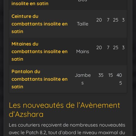
insolite en satin
Expu
Ceinture du
Tissemer doré
Satin des 
Fil de 
20
7
25
3
combattants insolite en
Taille
Expu
satin
Mitaines du
Tissemer doré
Satin des 
Fil de 
20
7
25
3
combattants insolite en
Mains
Expu
satin
Pantalon du
Tissemer dor
Satin des
Fil de
Jambe
35
15
40
combattants insolite en
s
Expu
5
satin
Les nouveautés de l’Avènement
d’Azshara
Les couturiers reçoivent de nombreuses nouveautés
avec le Patch 8.2, tout d’abord le niveau maximal du