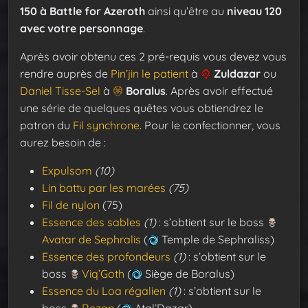
150 à Battle for Azeroth
ainsi qu’être au
niveau 120
avec votre personnage
.
Après avoir obtenu ces 2 pré-requis vous devez vous
rendre auprès de
Pin’jin le patient
à
Zuldazar
ou
Daniel Tisse-Sel
à
Boralus
. Après avoir effectué
une série de quelques quêtes vous obtiendrez le
patron du
Fil synchrone
. Pour le confectionner, vous
aurez besoin de :
Expulsom
(10)
Lin battu par les marées
(75)
Fil de nylon
(75)
Essence des sables
(1)
: s’obtient sur le boss
Avatar de Sephralis
(
Temple de Sephraliss)
Essence des profondeurs
(1)
: s’obtient sur le
boss
Viq’Goth
(
Siège de Boralus)
Essence du Loa régalien
(1)
: s’obtient sur le
boss
Rezan
(
Atal’Dazar)