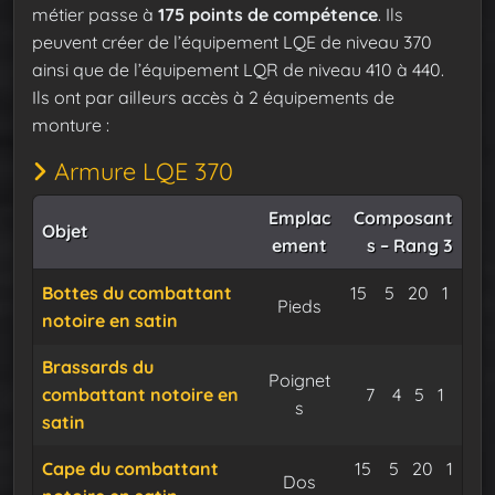
métier passe à
175 points de compétence
. Ils
peuvent créer de l’équipement LQE de niveau 370
ainsi que de l’équipement LQR de niveau 410 à 440.
Ils ont par ailleurs accès à 2 équipements de
monture :
Armure LQE 370
Emplac
Composant
Objet
ement
s – Rang 3
Tissemer doré
Satin des a
Fil de n
Bottes du combattant
15
5
20
1
Pieds
notoire en satin
Expu
Brassards du
Poignet
Tissemer dor
Satin des 
Fil de n
Expu
combattant notoire en
7
4
5
1
s
satin
Tissemer doré
Satin des 
Fil de 
Cape du combattant
15
5
20
1
Dos