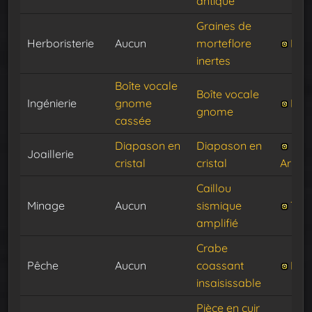
antique
Graines de
Herboristerie
Aucun
morteflore
Kan
inertes
Boîte vocale
Boîte vocale
Ingénierie
gnome
Fim
gnome
cassée
Diapason en
Diapason en
Joaillerie
cristal
cristal
Armét
Caillou
Minage
Aucun
sismique
Tec
amplifié
Crabe
Pêche
Aucun
coassant
Pinc
insaisissable
Pièce en cuir