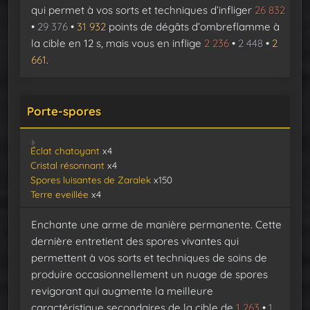
qui permet à vos sorts et techniques d’infliger
26 832
•
29 376
•
31 932
points de dégâts d’ombreflamme à
la cible en 12 s, mais vous en inflige
2 236
•
2 448
•
2
661
.
Porte-spores
Éclat chatoyant
x4
Cristal résonnant
x4
Spores luisantes de Zaralek
x150
Terre eveillée
x4
Enchante une arme de manière permanente. Cette
dernière entretient des spores vivantes qui
permettent à vos sorts et techniques de soins de
produire occasionnellement un nuage de spores
revigorant qui augmente la meilleure
caractéristique secondaires de la cible de
1 263
•
1