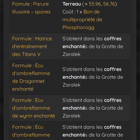
Fomule : Parure
Terreau
(
55.96, 56.76
)
illusoire – spores
Coût : 1 x
Bon de
multipropriété de
Phosphorogg
Formule : Matrice
S’obtient dans les
coffres
d’entraînement
enchanté
s de la Grotte de
des Titans V
Zaralek
Formule : Écu
S’obtient dans les
coffres
d’ombreflamme
enchanté
s de la Grotte de
de Dragonnet
Zaralek
enchanté
Formule : Écu
S’obtient dans les
coffres
d’ombreflamme
enchanté
s de la Grotte de
de wyrm enchanté
Zaralek
Formule : Écu
S’obtient dans les
coffres
d’ombreflamme
enchanté
s de la Grotte de