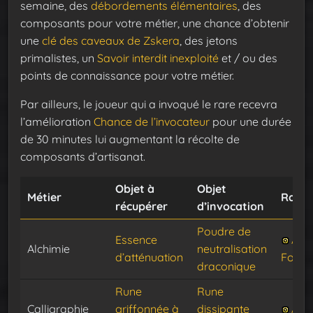
semaine, des
débordements élémentaires
, des
composants pour votre métier, une chance d’obtenir
une
clé des caveaux de Zskera
, des jetons
primalistes, un
Savoir interdit inexploité
et / ou des
points de connaissance pour votre métier.
Par ailleurs, le joueur qui a invoqué le rare recevra
l’amélioration
Chance de l’invocateur
pour une durée
de 30 minutes lui augmentant la récolte de
composants d’artisanat.
Objet à
Objet
Métier
Rare
récupérer
d’invocation
Poudre de
Essence
Agn
Alchimie
neutralisation
d’atténuation
Foule
draconique
Rune
Rune
Calligraphie
griffonnée à
dissipante
Arca