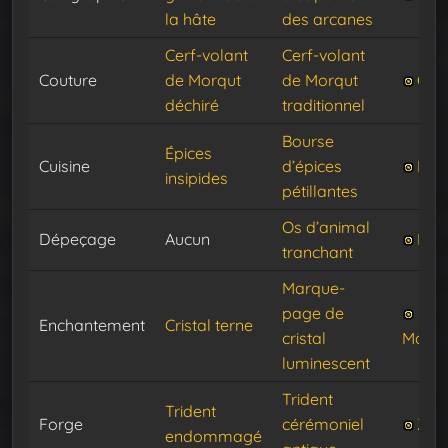
la hâte
des arcanes
Cerf-volant
Cerf-volant
Couture
de Morqut
de Morqut
Gar
déchiré
traditionnel
Bourse
Épices
Cuisine
d’épices
Lutt
insipides
pétillantes
Os d’animal
Dépeçage
Aucun
Fau
tranchant
Marque-
page de
Enchantement
Cristal terne
cristal
Mana
luminescent
Trident
Trident
Forge
cérémoniel
Zarv
endommagé