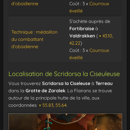
d’obsidienne
Coût : 3 x
Courroux
éveillé
S’achète auprès de
Fortibraise
à
Technique : médaillon
Valdrakken
(
43.10,
du combattant
42.22
)
d’obsidienne
Coût : 3 x
Courroux
éveillé
Localisation de Scridorsa la Ciseuleuse
Vous trouverez
Scridorsa la Ciseleuse
à
Terreau
dans la
Grotte de Zaralek
. La Flairans se trouve
autour de la principale hutte de la ville, aux
coordonnées
55.83, 55.64
.