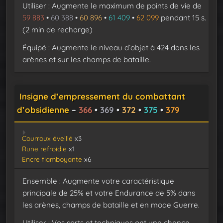
Utiliser : Augmente le maximum de points de vie de
59 883
•
60 388
•
60 896
•
61 409
•
62 099
pendant 15 s.
(2 min de recharge)
Équipé : Augmente le niveau d’objet à 424 dans les
arènes et sur les champs de bataille.
Insigne d’empressement du combattant
d’obsidienne
–
366
•
369
•
372
•
375
•
379
Courroux éveillé
x3
Rune refroidie
x1
Encre flamboyante
x6
Ensemble : Augmente votre caractéristique
principale de 25% et votre Endurance de 5% dans
les arènes, champs de bataille et en mode Guerre.
Utiliser : Vos sorts et techniques ont une chance