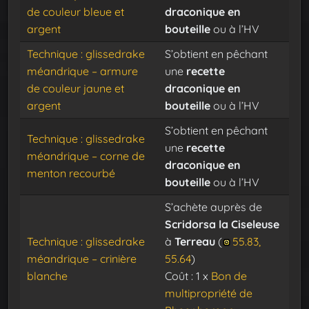
de couleur bleue et
draconique en
argent
bouteille
ou à l’HV
Technique : glissedrake
S’obtient en pêchant
méandrique – armure
une
recette
de couleur jaune et
draconique en
argent
bouteille
ou à l’HV
S’obtient en pêchant
Technique : glissedrake
une
recette
méandrique – corne de
draconique en
menton recourbé
bouteille
ou à l’HV
S’achète auprès de
Scridorsa la Ciseleuse
Technique : glissedrake
à
Terreau
(
55.83,
méandrique – crinière
55.64
)
blanche
Coût : 1 x
Bon de
multipropriété de