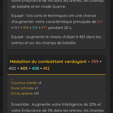
votre Endurance de 5% dans les arènes, les champs
de bataille et en mode Guerre.
Equipé : Vos sorts et techniques ont une chance
d’augmenter votre caractéristique principale de
861
•
885
•
910
•
936
•
971
pendant 20 s.
Equipé : augmente le niveau d’objet à 463 dans les
arènes et sur les champs de bataille.
Médaillon du combattant verdoyant
–
399
•
402
•
405
•
408
•
412
Courroux éveillé
x4
Rune refroidie
x1
Encre sereine
x10
Ensemble : Augmente votre Intelligence de 20% et
votre Endurance de 5% dans les arènes, les champs