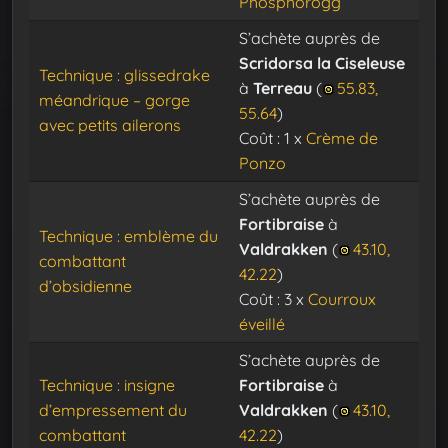
Phosphorogg
S’achète auprès de
Scridorsa la Ciseleuse
Technique : glissedrake
à
Terreau
(
55.83,
méandrique – gorge
55.64
)
avec petits ailerons
Coût : 1 x
Crème de
Ponzo
S’achète auprès de
Fortibraise
à
Technique : emblème du
Valdrakken
(
43.10,
combattant
42.22
)
d’obsidienne
Coût : 3 x
Courroux
éveillé
S’achète auprès de
Technique : insigne
Fortibraise
à
d’empressement du
Valdrakken
(
43.10,
combattant
42.22
)