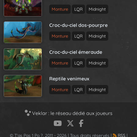
Monture
LQR
Midnight
Croc-du-ciel dos-pourpre
Monture
LQR
Midnight
Croc-du-ciel émeraude
Monture
LQR
Midnight
Reptile venimeux
Monture
LQR
Midnight
Veklar : le réseau dédié aux joueurs
© T'as Pas 1 Po ?, 2011 - 2026 | Tous droits réservés |
RSS
|