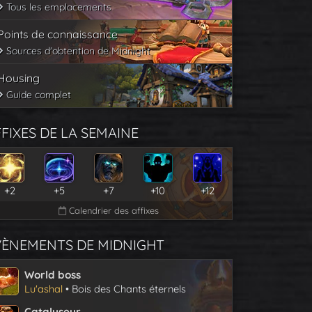
Tous les emplacements
Points de connaissance
Sources d'obtention de Midnight
Housing
Guide complet
FIXES DE LA SEMAINE
+2
+5
+7
+10
+12
Calendrier des affixes
VÈNEMENTS DE MIDNIGHT
World boss
Lu'ashal
• Bois des Chants éternels
Catalyseur