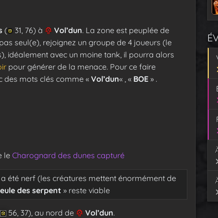
es
(
31, 76) à
Vol’dun
. La zone est peuplée de
É
 pas seul(e), rejoignez un groupe de 4 joueurs (le
), idéalement avec un moine tank, il pourra alors
ir
pour générer de la menace. Pour ce faire
ec des mots clés comme «
Vol’dun
« , «
BOE
» .
e le
Charognard des dunes capturé
e a été nerf (les créatures mettent énormément de
eule des serpent
» reste viable
56, 37), au nord de
Vol’dun
.