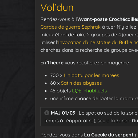
Vol’dun
Rendez-vous à l’
Avant-poste Crochécaill
Gardes de guerre Sephrak
à tuer. N’y allez
mieux étant de faire 2 groupes de 4 joueurs
utiliser l’
Invocation d’une statue du Buffle no
cherchez dans la recherche de groupe av
En
1 heure
vous récolterez en moyenne :
700 x
Lin battu par les marées
60 x
Satin des abysses
45 objets
LQE inhabituels
une infime chance de looter la montur
MAJ 01/09
: Le spot au sud de la zon
temps à réapparaitre), seule la zone «
Gu
Rendez-vous dans
La Gueule du serpent
(