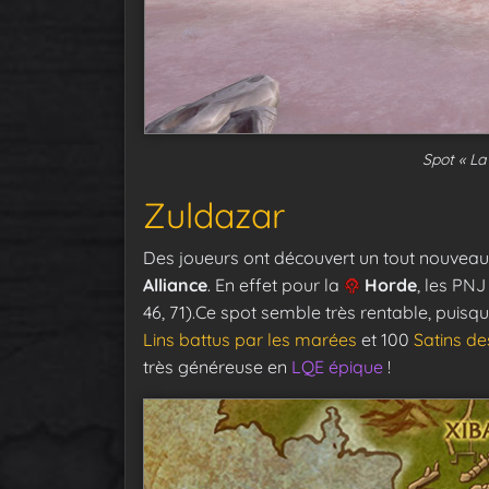
Spot « La
Zuldazar
Des joueurs ont découvert un tout nouveau 
Alliance
. En effet pour la
Horde
, les PN
46, 71).Ce spot semble très rentable, puisqu
Lins battus par les marées
et 100
Satins d
très généreuse en
LQE épique
!