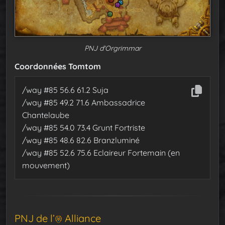
PNJ d'Orgrimmar
Coordonnées Tomtom
/way #85 56.6 61.2 Suja
/way #85 49.2 71.6 Ambassadrice
Chantelaube
/way #85 54.0 73.4 Grunt Fortriste
/way #85 48.6 82.6 Branzluminé
/way #85 52.6 75.6 Eclaireur Fortemain (en
mouvement)
PNJ de l’
Alliance