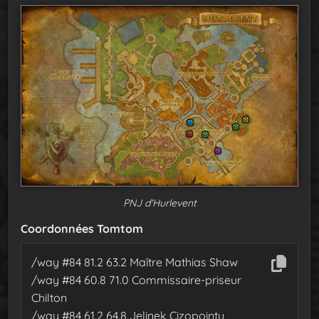
PNJ d'Hurlevent
Coordonnées Tomtom
/way #84 81.2 63.2 Maître Mathias Shaw
/way #84 60.8 71.0 Commissaire-priseur
Chilton
/way #84 61.2 64.8 Jelinek Cizopointu