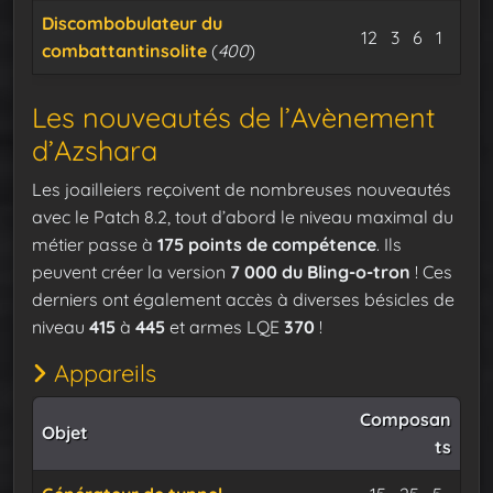
Discombobulateur du
Minerai d’osm
Minerai de
Cable is
Expu
12
3
6
1
combattantinsolite
(
400
)
Les nouveautés de l’Avènement
d’Azshara
Les joailleiers reçoivent de nombreuses nouveautés
avec le Patch 8.2, tout d’abord le niveau maximal du
métier passe à
175 points de compétence
. Ils
peuvent créer la version
7 000 du Bling-o-tron
! Ces
derniers ont également accès à diverses bésicles de
niveau
415
à
445
et armes LQE
370
!
Appareils
Composan
Objet
ts
Minerai de m
Minerai 
Amorc