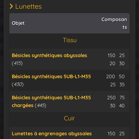
Lunettes
Composan
Objet
ts
Tissu
Minerai d
Miner
Bésicles synthétiques abyssales
150
25
(
415
)
Cable iso
Expu
20
30
Minerai d
Miner
Bésicles synthétiques 5UB-L1-M35
200
50
(
430
)
Cable iso
Expu
25
35
Minerai d
Miner
Bésicles synthétiques 5UB-L1-M35
250
75
chargées
(
445
)
Cable iso
Expu
30
40
Cuir
Minerai d
Miner
Lunettes à engrenages abyssales
150
25