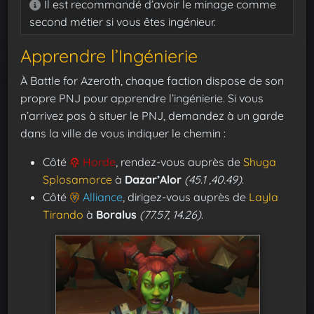
Il est recommandé d’avoir le minage comme
second métier si vous êtes ingénieur.
Apprendre l’Ingénierie
À Battle for Azeroth, chaque faction dispose de son
propre PNJ pour apprendre l’ingénierie. Si vous
n’arrivez pas à situer le PNJ, demandez à un garde
dans la ville de vous indiquer le chemin :
Côté
Horde
, rendez-vous auprès de
Shuga
Splosamorce
à
Dazar’Alor
(45.1 ,40.49)
.
Côté
Alliance
, dirigez-vous auprès de
Layla
Tirando
à
Boralus
(77.57, 14.26)
.