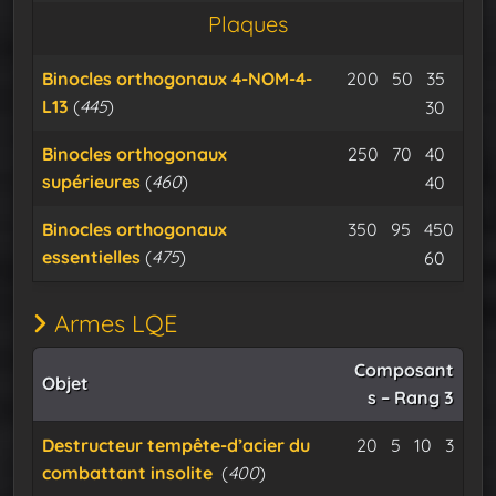
Plaques
Minerai d’osm
Minerai d
Cable
Binocles orthogonaux 4-NOM-4-
200
50
35
L13
(
445
)
Expu
30
Minerai d’osm
Minerai d
Cable
Binocles orthogonaux
250
70
40
supérieures
(
460
)
Expu
40
Minerai d’osm
Minerai de
Binocles orthogonaux
350
95
450
essentielles
(
475
)
Cable iso
Expu
60
Armes LQE
Composant
Objet
s – Rang 3
Minerai d’osm
Minerai de
Cable i
Destructeur tempête-d’acier du
20
5
10
3
combattant insolite
(
400
)
Expu