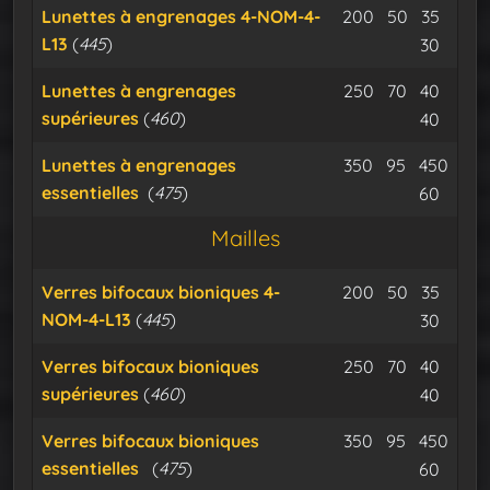
Minerai d’osm
Minerai d
Cable
Lunettes à engrenages 4-NOM-4-
200
50
35
L13
(
445
)
Expu
30
Minerai d’osm
Minerai d
Cable
Lunettes à engrenages
250
70
40
supérieures
(
460
)
Expu
40
Minerai d’osm
Minerai de
Lunettes à engrenages
350
95
450
essentielles
(
475
)
Cable iso
Expu
60
Mailles
Minerai d’osm
Minerai d
Cable
Verres bifocaux bioniques 4-
200
50
35
NOM-4-L13
(
445
)
Expu
30
Minerai d’osm
Minerai d
Cable
Verres bifocaux bioniques
250
70
40
supérieures
(
460
)
Expu
40
Minerai d’osm
Minerai de
Verres bifocaux bioniques
350
95
450
essentielles
(
475
)
Cable iso
Expu
60