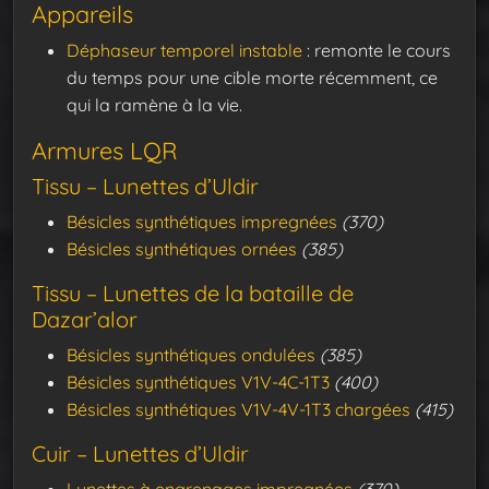
Appareils
Déphaseur temporel instable
: remonte le cours
du temps pour une cible morte récemment, ce
qui la ramène à la vie.
Armures LQR
Tissu – Lunettes d’Uldir
Bésicles synthétiques impregnées
(370)
Bésicles synthétiques ornées
(385)
Tissu – Lunettes de la bataille de
Dazar’alor
Bésicles synthétiques ondulées
(385)
Bésicles synthétiques V1V-4C-1T3
(400)
Bésicles synthétiques V1V-4V-1T3 chargées
(415)
Cuir – Lunettes d’Uldir
Lunettes à engrenages impregnées
(370)