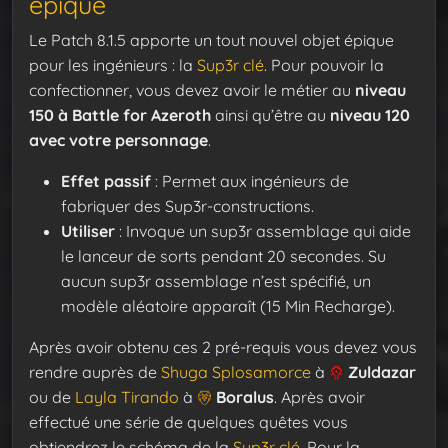
épique
Le Patch 8.1.5 apporte un tout nouvel objet épique
pour les ingénieurs : la
Sup3r clé
. Pour pouvoir la
confectionner, vous devez avoir le métier au
niveau
150 à Battle for Azeroth
ainsi qu’être au
niveau 120
avec votre personnage
.
Effet passif
: Permet aux ingénieurs de
fabriquer des Sup3r-constructions.
Utiliser
: Invoque un sup3r assemblage qui aide
le lanceur de sorts pendant 20 secondes. Su
aucun sup3r assemblage n’est spécifié, un
modèle aléatoire apparaît (15 Min Recharge).
Après avoir obtenu ces 2 pré-requis vous devez vous
rendre auprès de
Shuga Splosamorce
à
Zuldazar
ou de
Layla Tirando
à
Boralus
. Après avoir
effectué une série de quelques quêtes vous
obtiendrez le schéma de la
Sup3r clé
. Pour la