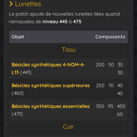
Lunettes
Le patch ajoute de nouvelles lunettes liées quand
ramassées de
niveau 445
à
475
.
Objet
Composants
Tissu
Minerai d’osm
Minerai d
Cable
Bésicles synthétiques 4-NOM-4-
200
50
35
L13
(
445
)
Expu
30
Minerai d’osm
Minerai d
Cable
Bésicles synthétiques supérieures
250
70
40
(
460
)
Expu
40
Minerai d’osm
Minerai de
Bésicles synthétiques essentielles
350
95
450
(
475
)
Cable iso
Expu
60
Cuir