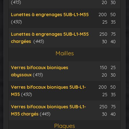
(
415
)
Cable iso
Expu
20
30
Minerai d
Miner
Lunettes à engrenages 5UB-L1-M35
200
50
(
430
)
Cable iso
Expu
25
35
Minerai d
Miner
Lunettes à engrenages 5UB-L1-M35
250
75
chargées
(
445
)
Cable iso
Expu
30
40
Mailles
Minerai d
Miner
Verres bifocaux bioniques
150
25
abyssaux
(
415
)
Cable iso
Expu
20
30
Minerai d
Miner
Verres bifocaux bioniques 5UB-L1-
200
50
M35
(
430
)
Cable iso
Expu
25
35
Minerai d
Miner
Verres bifocaux bioniques 5UB-L1-
250
75
M35 chargés
(
445
)
Cable iso
Expu
30
40
Plaques