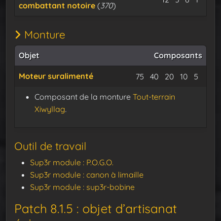
combattant notoire
(
370
)
Monture
Objet
Composants
Moteur suralimenté
Minerai de monélite
Minerai de foud
Cable isolé
Amorce 
Expu
75
40
20
10
5
Composant de la monture
Tout-terrain
Xiwyllag
.
Outil de travail
Sup3r module : P.O.G.O.
Sup3r module : canon à limaille
Sup3r module : sup3r-bobine
Patch 8.1.5 : objet d’artisanat