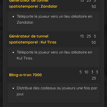
Générateur de tunnel
15
25
5
spatiotemporel : Zandalar
Câble
50
Téléporte le joueur vers un lieu aléatoire en
Zandalar.
Minerai de m
Minerai 
Amorc
Générateur de tunnel
15
25
5
spatiotemporel : Kul Tiras
Câble
50
Téléporte le joueur vers un lieu aléatoire en
Kul Tiras.
Minerai de pla
Minerai d
Ambrai
5
10
3
3
Bling-o-tron 7000
Laribole
Cable
25
Distribue des cadeaux au joueurs une fois par
jour.