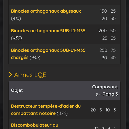
Minerai d
Miner
Binocles orthogonaux abyssaux
150
25
(
415
)
Cable iso
Expu
20
30
Minerai d
Miner
Binocles orthogonaux 5UB-L1-M35
200
50
(
430
)
Cable iso
Expu
25
35
Minerai d
Miner
Binocles orthogonaux 5UB-L1-M35
250
75
chargés
(
445
)
Cable iso
Expu
30
40
Armes LQE
Composant
Objet
s – Rang 3
Destructeur tempête-d’acier du
Minerai d’osmé
Minerai de 
Cable is
Expu
20
5
10
3
combattant notoire
(
370
)
Discombobulateur du
Minerai d’osm
Minerai de
Cable is
Expu
12
3
6
1