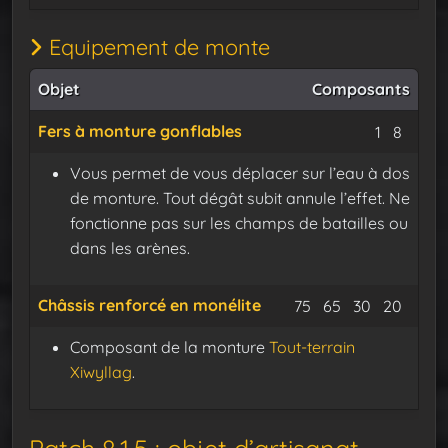
Equipement de monte
Objet
Composants
Fers à monture gonflables
Plaques 
dredg
1
8
Vous permet de vous déplacer sur l’eau à dos
de monture. Tout dégât subit annule l’effet. Ne
fonctionne pas sur les champs de batailles ou
dans les arènes.
Châssis renforcé en monélite
Minerai de monéli
Minerai de fo
Minerai de
Catal
75
65
30
20
Composant de la monture
Tout-terrain
Xiwyllag
.