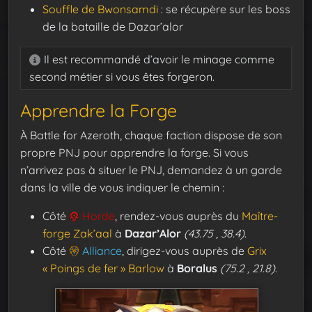
Souffle de Bwonsamdi
: se récupère sur les boss
de la bataille de Dazar’alor
Il est recommandé d’avoir le minage comme
second métier si vous êtes forgeron.
Apprendre la Forge
À Battle for Azeroth, chaque faction dispose de son
propre PNJ pour apprendre la forge. Si vous
n’arrivez pas à situer le PNJ, demandez à un garde
dans la ville de vous indiquer le chemin :
Côté
Horde
, rendez-vous auprès du
Maître-
forge Zak’aal
à
Dazar’Alor
(43.75 , 38.4)
.
Côté
Alliance
, dirigez-vous auprès de
Grix
« Poings de fer » Barlow
à
Boralus
(75.2 , 21.8)
.