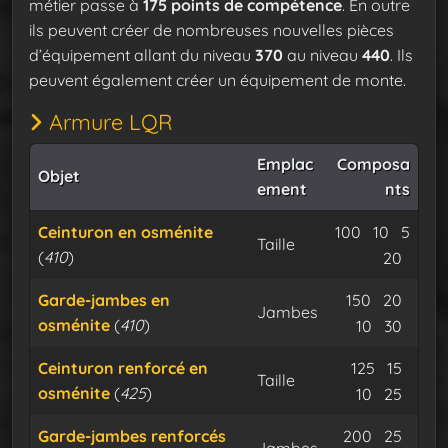
métier passe à
175 points de compétence
. En outre
ils peuvent créer de nombreuses nouvelles pièces
d’équipement allant du niveau
370
au niveau
440
. Ils
peuvent également créer un équipement de monte.
Armure LQR
Emplac
Composa
Objet
ement
nts
Minerai d’
Minera
Ceinturon en osménite
100
10
5
Taille
(
410
)
Flux dura
Expu
20
Minerai d
Miner
Garde-jambes en
150
20
Jambes
osménite
(
410
)
Flux dura
Expu
10
30
Minerai d
Miner
Ceinturon renforcé en
125
15
Taille
osménite
(
425
)
Flux dura
Expu
10
25
Minerai d
Miner
Garde-jambes renforcés
200
25
Jambes