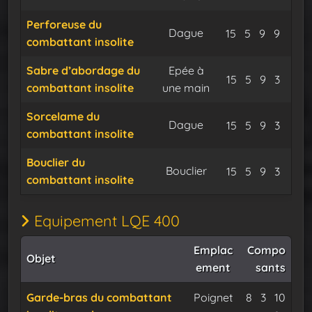
Perforeuse du
Dague
Minerai d’osm
Minerai de
Flux dur
Expu
15
5
9
9
combattant insolite
Sabre d’abordage du
Epée à
Minerai d’osm
Minerai de
Flux dur
Expu
15
5
9
3
combattant insolite
une main
Sorcelame du
Dague
Minerai d’osm
Minerai de
Flux dur
Expu
15
5
9
3
combattant
insolite
Bouclier du
Bouclier
Minerai d’osm
Minerai de
Flux dur
Expu
15
5
9
3
combattant insolite
Equipement LQE 400
Emplac
Compo
Objet
ement
sants
Minerai d’
Minerai
Garde-bras du combattant
Poignet
8
3
10