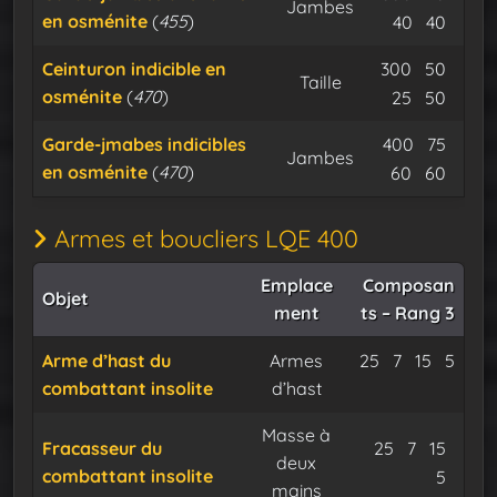
Jambes
en osménite
(
455
)
Flux dura
Expu
40
40
Minerai d
Miner
Ceinturon indicible en
300
50
Taille
osménite
(
470
)
Flux dura
Expu
25
50
Minerai d
Miner
Garde-jmabes indicibles
400
75
Jambes
en osménite
(
470
)
Flux dura
Expu
60
60
Armes et boucliers LQE 400
Emplace
Composan
Objet
ment
ts – Rang 3
Minerai d’osm
Minerai de
Flux du
Arme d’hast du
Armes
25
7
15
5
combattant insolite
d’hast
Expu
Masse à
Minerai d’o
Minerai 
Flux 
Fracasseur du
25
7
15
deux
combattant insolite
Expu
5
mains