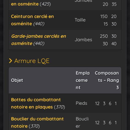
en osménite
(
425
)
Flux dura
Expu
20
35
Minerai d
Miner
Ceinturon cerclé en
150
20
Taille
osménite
(440)
Flux dura
Expu
15
30
Minerai d
Miner
Garde-jambes cerclés en
250
30
Jambes
osménite
(440)
Flux dura
Expu
30
40
Armure LQE
Empla
Composan
Objet
ceme
ts – Rang
nt
3
Bottes du combattant
Pieds
Minerai d’osm
Minerai de
Flux du
Expu
12
3
6
1
notoire en plaques
(
370
)
Bouclier du combattant
Boucli
Minerai d’osm
Minerai de
Flux du
Expu
12
3
6
1
notoire
(
370
)
er