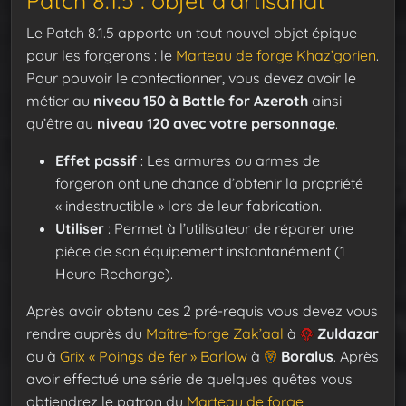
Patch 8.1.5 : objet d’artisanat
Le Patch 8.1.5 apporte un tout nouvel objet épique
pour les forgerons : le
Marteau de forge Khaz’gorien
.
Pour pouvoir le confectionner, vous devez avoir le
métier au
niveau 150 à Battle for Azeroth
ainsi
qu’être au
niveau 120 avec votre personnage
.
Effet passif
: Les armures ou armes de
forgeron ont une chance d’obtenir la propriété
« indestructible » lors de leur fabrication.
Utiliser
: Permet à l’utilisateur de réparer une
pièce de son équipement instantanément (1
Heure Recharge).
Après avoir obtenu ces 2 pré-requis vous devez vous
rendre auprès du
Maître-forge Zak’aal
à
Zuldazar
ou à
Grix « Poings de fer » Barlow
à
Boralus
. Après
avoir effectué une série de quelques quêtes vous
obtiendrez le patron du
Marteau de forge