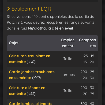
Equipement LQR
Si les versions 440 sont disponibles dès la sortie du
Patch 8.3, vous devrez récupérer les rangs suivants
dans le raid
Ny’alotha, la cité en éveil
.
Emplac
Composa
Objet
ement
nts
Minerai d
Miner
Ceinturon troublant en
125
15
Taille
osménite
(
440
)
Flux dura
Expu
15
20
Minerai d
Miner
Garde-jambes troublants
200
25
Jambes
en osménite
(
440
)
Flux dura
Expu
20
30
Minerai d
Miner
Ceinture aliénant en
200
30
Taille
osménite
(
455
)
Flux dura
Expu
20
35
Minerai d
Miner
Garde-jambes aliénants
300
40