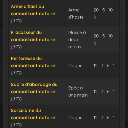
Arme d’hast du
Minerai d’os
Minerai d
Flux d
Arme
20
5
10
combattant notoire
d’haste
Expulsom
3
(
370
)
Fracasseur du
Masse à
Minerai d’os
Minerai d
Flux d
20
5
10
combattant notoire
deux
Expulsom
3
(
370
)
mains
Perforeuse du
Minerai d’osm
Minerai de
Flux du
Expu
combattant notoire
Dague
12
3
6
1
(
370
)
Sabre d’abordage du
Epée à
Minerai d’osm
Minerai de
Flux du
Expu
combattant notoire
12
3
6
1
une main
(
370
)
Sorcelame du
Minerai d’osm
Minerai de
Flux du
Expu
combattant notoire
Dague
12
3
6
1
(
370
)