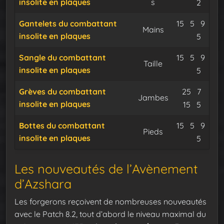
insolite en plaques
s
Flux dur
Expu
2
Minerai d
Minera
Gantelets du combattant
15
5
9
Mains
insolite en plaques
Flux dur
Expu
5
Minerai d
Minera
Sangle du combattant
15
5
9
Taille
insolite en plaques
Flux dur
Expu
5
Minerai 
Miner
Grèves
du
combattant
25
7
Jambes
insolite en plaques
Flux dur
Expu
15
5
Minerai d
Minera
Bottes du combattant
15
5
9
Pieds
insolite en plaques
Flux dur
Expu
5
Les nouveautés de l’Avènement
d’Azshara
Les forgerons reçoivent de nombreuses nouveautés
avec le Patch 8.2, tout d’abord le niveau maximal du