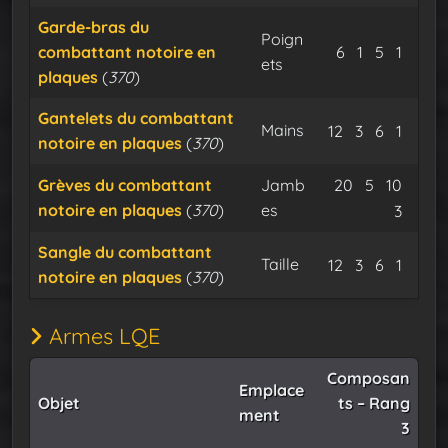
Garde-bras du
Poign
Minerai d’os
Minerai de
Flux du
Expu
combattant notoire en
6
1
5
1
ets
plaques
(
370
)
Gantelets du combattant
Mains
Minerai d’osm
Minerai de
Flux du
Expu
12
3
6
1
notoire en plaques
(
370
)
Minerai d’o
Minerai 
Flux 
Grèves du combattant
Jamb
20
5
10
notoire en plaques
(
370
)
es
Expu
3
Sangle du combattant
Taille
Minerai d’osm
Minerai de
Flux du
Expu
12
3
6
1
notoire en plaques
(
370
)
Armes LQE
Composan
Emplace
Objet
ts – Rang
ment
3