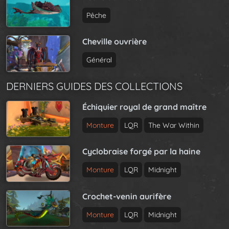
Pêche
Cheville ouvrière
Général
DERNIERS GUIDES DES COLLECTIONS
Échiquier royal de grand maître
Monture
LQR
The War Within
Cyclobraise forgé par la haine
Monture
LQR
Midnight
Crochet-venin aurifère
Monture
LQR
Midnight