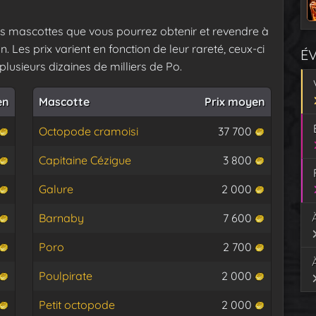
s mascottes que vous pourrez obtenir et revendre à
n. Les prix varient en fonction de leur rareté, ceux-ci
É
lusieurs dizaines de milliers de Po.
en
Mascotte
Prix moyen
Octopode cramoisi
37 700
Capitaine Cézigue
3 800
Galure
2 000
Barnaby
7 600
Poro
2 700
Poulpirate
2 000
Petit octopode
2 000