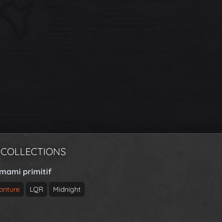
 COLLECTIONS
rmami primitif
onture
LQR
Midnight