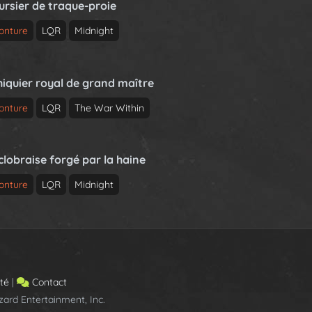
ursier de traque-proie
onture
LQR
Midnight
hiquier royal de grand maître
onture
LQR
The War Within
clobraise forgé par la haine
onture
LQR
Midnight
ité
|
Contact
ard Entertainment, Inc.