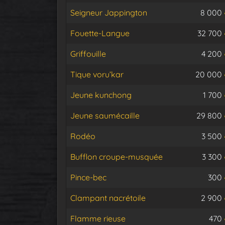
Seigneur Jappington
8 000
Fouette-Langue
32 700
Griffouille
4 200
Tique voru’kar
20 000
Jeune kunchong
1 700
Jeune saumécaille
29 800
Rodéo
3 500
Bufflon croupe-musquée
3 300
Pince-bec
300
Clampant nacrétoile
2 900
Flamme rieuse
470