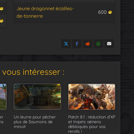
Jeune dragonnet écailles-
600
de-tonnerre
vous intéresser :
on
Un leurre pour pêcher
Patch 8.1 : réduction d’XP
ns
plus de Saumons de
et trajets aériens
minuit
débloqués pour vos
rerolls !