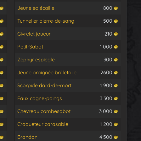
Jeune solécaille
800
Tunnelier pierre-de-sang
500
Givrelet joueur
210
Petit-Sabot
1 000
Zéphyr espiègle
300
Jeune araignée brûletoile
2600
Scorpide dard-de-mort
1 900
Faux cogne-poings
3 300
Chevreau combesabot
3 000
Craqueteur carasable
1 200
Brandon
4 500