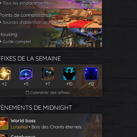
Tous les emplacements
Points de connaissance
Sources d'obtention de Midnight
Housing
Guide complet
FIXES DE LA SEMAINE
+2
+5
+7
+10
+12
Calendrier des affixes
VÈNEMENTS DE MIDNIGHT
World boss
Lu'ashal
• Bois des Chants éternels
Catalyseur