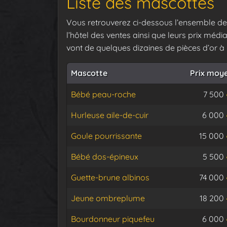
Liste des mascottes
Vous retrouverez ci-dessous l’ensemble de
l’hôtel des ventes ainsi que leurs prix média
vont de quelques dizaines de pièces d’or à p
Mascotte
Prix moy
Bébé peau-roche
7 500
Hurleuse aile-de-cuir
6 000
Goule pourrissante
15 000
Bébé dos-épineux
5 500
Guette-brune albinos
74 000
Jeune ombreplume
18 200
Bourdonneur piquefeu
6 000