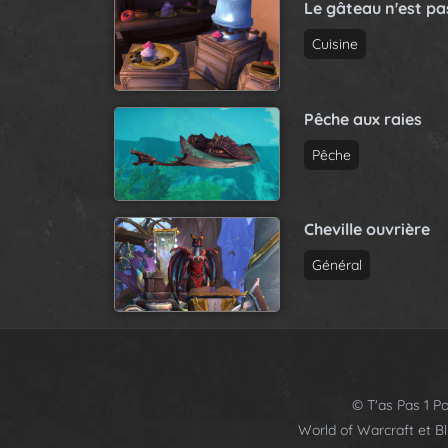
Le gâteau n'est p
Cuisine
Pêche aux raies
Pêche
Cheville ouvrière
Général
© T'as Pas 1 Po
World of Warcraft et B