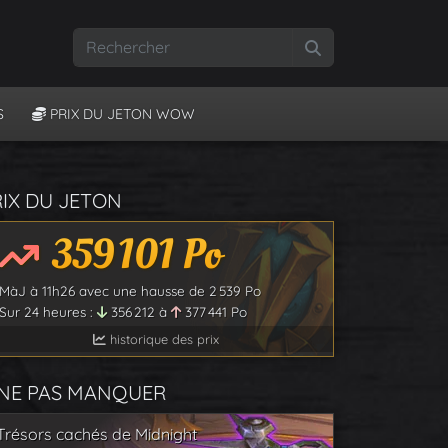
Rechercher
S
PRIX DU JETON WOW
RIX DU JETON
359 101
Po
MàJ à
11h26
avec une hausse de
2 539
Po
Sur 24 heures :
356 212
à
377 441
Po
historique des prix
 NE PAS MANQUER
Trésors cachés de Midnight