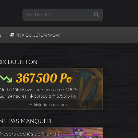
Rechercher
S
PRIX DU JETON WOW
RIX DU JETON
367 500
Po
MàJ à
10h26
avec une hausse de
425
Po
Sur 24 heures :
361 308
à
375 516
Po
historique des prix
 NE PAS MANQUER
Trésors cachés de Midnight