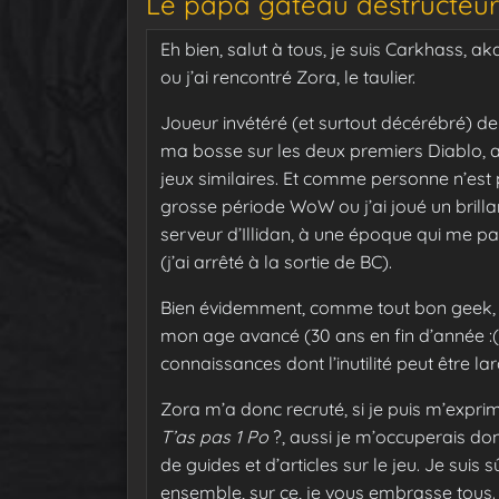
Le papa gâteau destructeur
Eh bien, salut à tous, je suis Carkhass, a
ou j’ai rencontré Zora, le taulier.
Joueur invétéré (et surtout décérébré) de 
ma bosse sur les deux premiers Diablo, a
jeux similaires. Et comme personne n’est p
grosse période WoW ou j’ai joué un brillan
serveur d’Illidan, à une époque qui me pa
(j’ai arrêté à la sortie de BC).
Bien évidemment, comme tout bon geek, je
mon age avancé (30 ans en fin d’année 
connaissances dont l’inutilité peut être 
Zora m’a donc recruté, si je puis m’exprim
T’as pas 1 Po
?, aussi je m’occuperais do
de guides et d’articles sur le jeu. Je su
ensemble, sur ce, je vous embrasse tous. 