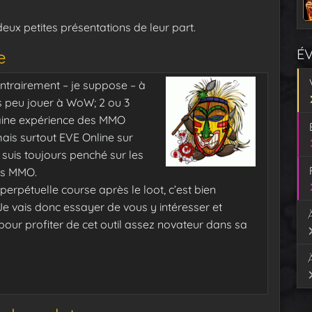
eux petites présentations de leur part.
É
e
ntrairement – je suppose – à
ès peu jouer à WoW; 2 ou 3
taine expérience des MMO
ais surtout EVE Online sur
 suis toujours penché sur les
les MMO.
perpétuelle course après le loot, c’est bien
e vais donc essayer de vous y intéresser et
our profiter de cet outil assez novateur dans sa