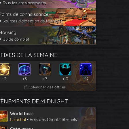
Tous les emplacements
Points de connaissance
Sources d'obtention de Midnight
Housing
Guide complet
FIXES DE LA SEMAINE
+2
+5
+7
+10
+12
Calendrier des affixes
VÈNEMENTS DE MIDNIGHT
World boss
Lu'ashal
• Bois des Chants éternels
Catalyseur