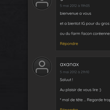
5 mai 2012 à 19h05
bienvenue a vous
et a bientot IG pour du gros
ou du farm facon coréenne
Répondre
axanax
5 mai 2012 à 21h10
Saluut !
Au plaisir de vous lire :)
* mal de tête … Regarde tro
Répondre