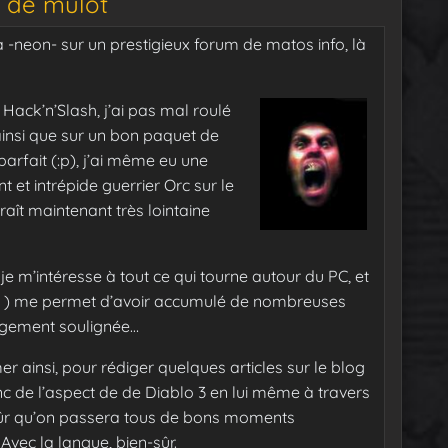
 de mulot
ka -neon- sur un prestigieux forum de matos info, là
Hack’n’Slash, j’ai pas mal roulé
insi que sur un bon paquet de
arfait (:p), j’ai même eu une
t et intrépide guerrier Orc sur le
raît maintenant très lointaine
 m’intéresse à tout ce qui tourne autour du PC, et
:( ) me permet d’avoir accumulé de nombreuses
largement soulignée…
er ainsi, pour rédiger quelques articles sur le blog
nc de l’aspect de de Diablo 3 en lui même à travers
is sûr qu’on passera tous de bons moments
Avec la langue, bien-sûr.