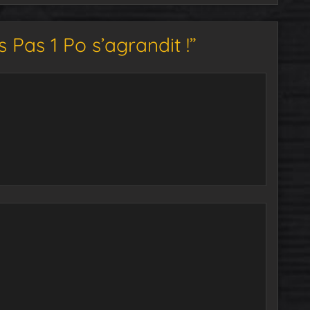
 Pas 1 Po s’agrandit !”