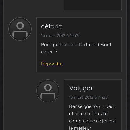
céforia
16 mars 2012 à 10h23
Pourquoi autant d’extase devant
ce jeu ?
Répondre
Valygar
16 mars 2012 à 11h26
Renseigne toi un peut
et tu te rendra vite
compte que ce jeu est
le meilleur