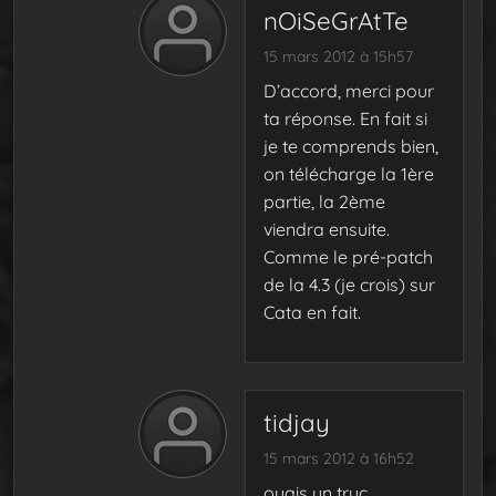
nOiSeGrAtTe
15 mars 2012 à 15h57
D’accord, merci pour
ta réponse. En fait si
je te comprends bien,
on télécharge la 1ère
partie, la 2ème
viendra ensuite.
Comme le pré-patch
de la 4.3 (je crois) sur
Cata en fait.
tidjay
15 mars 2012 à 16h52
ouais un truc