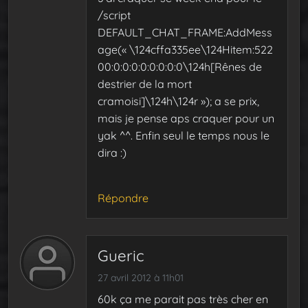
/script
DEFAULT_CHAT_FRAME:AddMess
age(« \124cffa335ee\124Hitem:522
00:0:0:0:0:0:0:0:0\124h[Rênes de
destrier de la mort
cramoisi]\124h\124r »); a se prix,
mais je pense aps craquer pour un
yak ^^. Enfin seul le temps nous le
dira :)
Répondre
Gueric
27 avril 2012 à 11h01
60k ça me parait pas très cher en