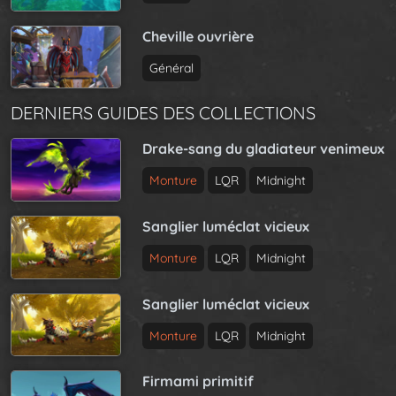
Cheville ouvrière
Général
DERNIERS GUIDES DES COLLECTIONS
Drake-sang du gladiateur venimeux
Monture
LQR
Midnight
Sanglier luméclat vicieux
Monture
LQR
Midnight
Sanglier luméclat vicieux
Monture
LQR
Midnight
Firmami primitif