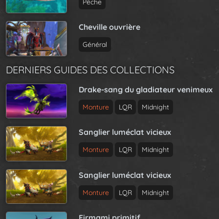
Pêche
Cheville ouvrière
Général
DERNIERS GUIDES DES COLLECTIONS
Drake-sang du gladiateur venimeux
Monture
LQR
Midnight
Sanglier luméclat vicieux
Monture
LQR
Midnight
Sanglier luméclat vicieux
Monture
LQR
Midnight
Firmami primitif