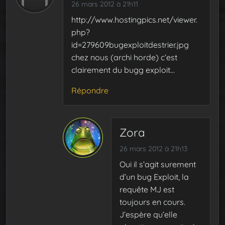
26 mars 2012 à 21h11
http://www.hostingpics.net/viewer.
php?
id=279609bugexploitdestrier.jpg
chez nous (archi horde) c’est
clairement du bugg exploit…
Répondre
Zora
26 mars 2012 à 21h13
Oui il s’agit surement
d’un bug Exploit, la
requête MJ est
toujours en cours.
J’espère qu’elle