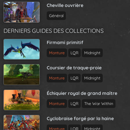
Cheville ouvrière
Général
DERNIERS GUIDES DES COLLECTIONS
Firmami primitif
Monture
LQR
Midnight
Coursier de traque-proie
Monture
LQR
Midnight
Échiquier royal de grand maître
Monture
LQR
The War Within
Cyclobraise forgé par la haine
Monture
LQR
Midnight