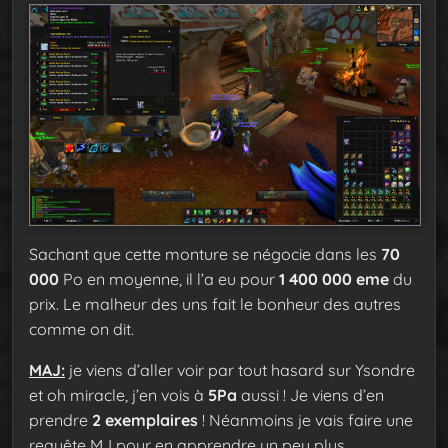
Sachant que cette monture se négocie dans les
70
000
Po en moyenne, il l’a eu pour
1 400 000 eme
du
prix. Le malheur des uns fait le bonheur des autres
comme on dit.
MAJ:
je viens d’aller voir par tout hasard sur Ysondre
et oh miracle, j’en vois à
5Pa
aussi ! Je viens d’en
prendre
2 exemplaires
! Néanmoins je vais faire une
requête MJ pour en apprendre un peu plus.