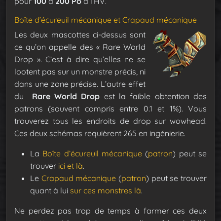
pour
100
à
200 Po
à l’HV.
Boîte d’écureuil mécanique et Crapaud mécanique
Les deux mascottes ci-dessus sont
ce qu’on appelle des « Rare World
Drop ». C’est à dire qu’elles ne se
lootent pas sur un monstre précis, ni
dans une zone précise. L’autre effet
du
Rare World Drop
est la faible obtention des
patrons (souvent compris entre 0.1 et 1%). Vous
trouverez tous les endroits de drop sur wowhead.
Ces deux schémas requièrent 265 en ingénierie.
La
Boîte d’écureuil mécanique
(
patron
) peut se
trouver
ici et là
.
Le
Crapaud mécanique
(
patron
) peut se trouver
quant à lui
sur ces monstres là
.
Ne perdez pas trop de temps à farmer ces deux