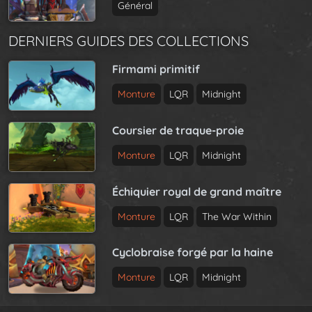
Général
DERNIERS GUIDES DES COLLECTIONS
Firmami primitif
Monture
LQR
Midnight
Coursier de traque-proie
Monture
LQR
Midnight
Échiquier royal de grand maître
Monture
LQR
The War Within
Cyclobraise forgé par la haine
Monture
LQR
Midnight