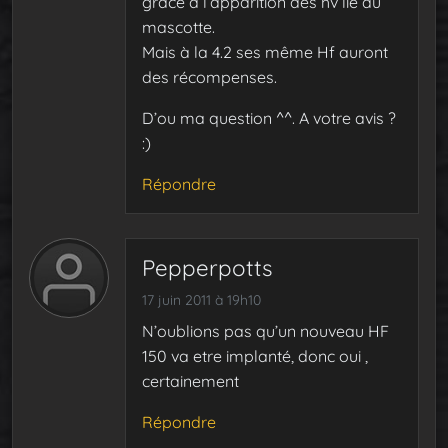
grâce a l’apparition des hv lié au
mascotte.
Mais à la 4.2 ses même Hf auront
des récompenses.
D’ou ma question ^^. A votre avis ?
:)
Répondre
Pepperpotts
17 juin 2011 à 19h10
N’oublions pas qu’un nouveau HF
150 va etre implanté, donc oui ,
certainement
Répondre