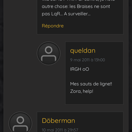
autre chose: les Braises ne sont
pas LqR… A surveiller…
Répondre
queldan
9 mai 2011 à 13h00
IRGH oO
Mes sauts de ligne!!
Zora, help!
Döberman
10 mai 2011 à 21h57