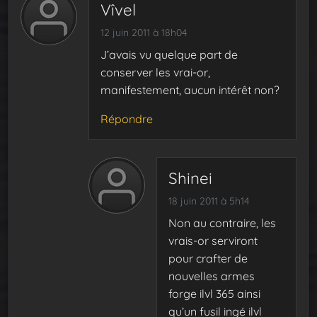
Vîvel
12 juin 2011 à 18h04
J’avais vu quelque part de
conserver les vrai-or,
manifestement, aucun intérêt non?
Répondre
Shinei
18 juin 2011 à 5h14
Non au contraire, les
vrais-or serviront
pour crafter de
nouvelles armes
forge ilvl 365 ainsi
qu’un fusil ingé ilvl