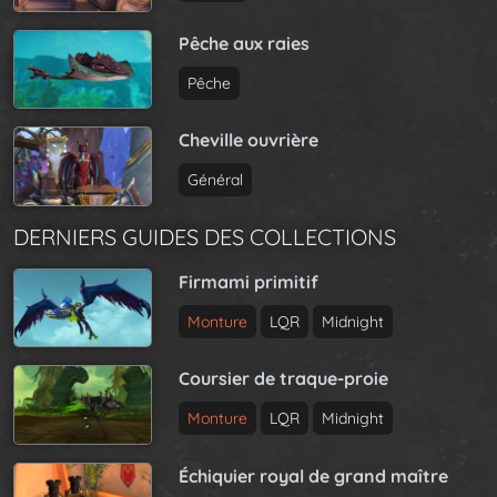
o
n
Pêche aux raies
Pêche
Cheville ouvrière
Général
DERNIERS GUIDES DES COLLECTIONS
Firmami primitif
Monture
LQR
Midnight
Coursier de traque-proie
Monture
LQR
Midnight
Échiquier royal de grand maître