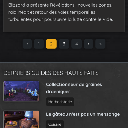
Blizzard a présenté Révélations : nouvelles zones,
raid inédit et retour des voies temporelles
turbulentes pour poursuivre la lutte contre le Vide.
P
‹
P
1
C
2
P
3
P
4
›
»
a
a
u
a
a
g
g
r
g
g
e
e
r
e
e
n
DERNIERS GUIDES DES HAUTS FAITS
e
a
n
Collectionneur de graines
v
t
draeniques
i
P
g
a
Herboristerie
a
g
t
Le gâteau n'est pas un mensonge
e
i
Cuisine