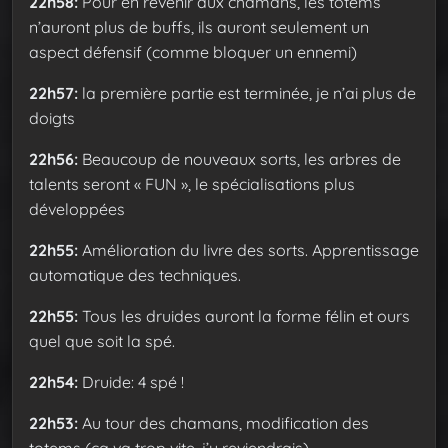
22h58:
Pour en revenir aux chamans, les totems
n’auront plus de buffs, ils auront seulement un
aspect défensif (comme bloquer un ennemi)
22h57:
la première partie est terminée, je n’ai plus de
doigts
22h56:
Beaucoup de nouveaux sorts, les arbres de
talents seront « FUN », le spécialisations plus
développées
22h55:
Amélioration du livre des sorts. Apprentissage
automatique des techniques.
22h55:
Tous les druides auront la forme félin et ours
quel que soit la spé.
22h54:
Druide: 4 spé !
22h53:
Au tour des chamans, modification des
totems (ça va trop vite, j’y reviendrais)