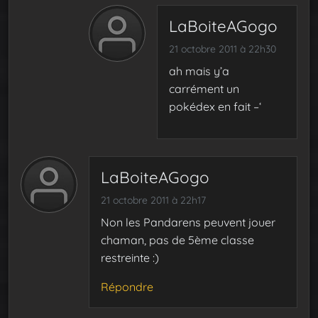
LaBoiteAGogo
21 octobre 2011 à 22h30
ah mais y’a
carrément un
pokédex en fait –‘
LaBoiteAGogo
21 octobre 2011 à 22h17
Non les Pandarens peuvent jouer
chaman, pas de 5ème classe
restreinte :)
Répondre